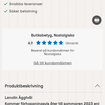
Snabba leveranser
Säker betalning
Skriv 
Butiksbetyg, Nostalgiska
4.9
Utmärkt
Baserat på kundomdömen för
Nostalgiska
Gå till kundomdömen
Produktbeskrivning
Lanolin Äggtvål
Kommer förhoppningsvis åter till sommaren 2023 enl