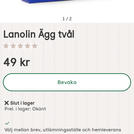
1
/
2
Lanolin Ägg tvål
Handla denna produkt Lanolin Ägg tvål
pris
49 kr
Bevaka
Slut i lager
Tillgänglighet:
Prel. i lager:
Okänt
Välj mellan brev, utlämningsställe och hemleverans