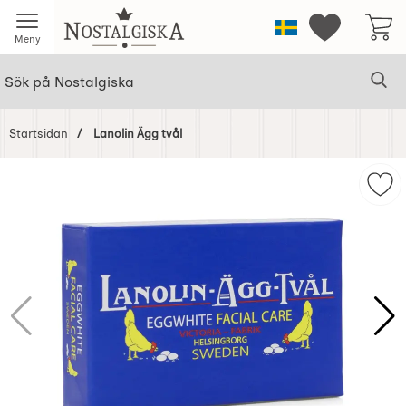
Startsidan för Nostalgiska
Sverige
Mina favorit
Meny
Sök
Ge
Sök på Nostalgiska
Startsidan
Lanolin Ägg tvål
Hoppa
över
Mark
Bilder