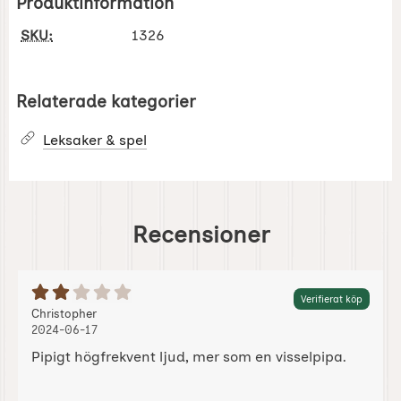
Produktinformation
SKU:
1326
Relaterade kategorier
Leksaker & spel
Recensioner
Betyg: 2 Stjärnor av 5
Verifierat köp
Recension av:
, 2024-06-17
, 2024-06-17
Christopher
2024-06-17
Pipigt högfrekvent ljud, mer som en visselpipa.