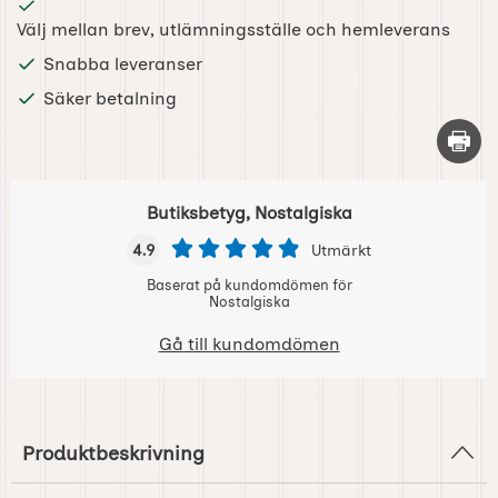
Välj mellan brev, utlämningsställe och hemleverans
Snabba leveranser
Säker betalning
Skriv 
Butiksbetyg, Nostalgiska
4.9
Utmärkt
Baserat på kundomdömen för
Nostalgiska
Gå till kundomdömen
Produktbeskrivning