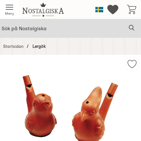
Startsidan för Nostalgiska
Sverige
Mina favorit
Meny
Sök
Ge
Sök på Nostalgiska
Startsidan
Lergök
Hoppa
över
Mar
Bilder