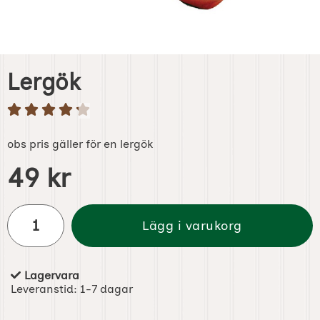
Lergök
obs pris gäller för en lergök
Handla denna produkt Lergök
pris
49 kr
antal
Lägg i varukorg
Lagervara
Tillgänglighet:
Leveranstid:
1-7 dagar