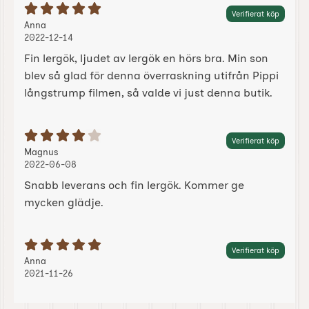
Betyg: 5 Stjärnor av 5
Verifierat köp
Recension av:
, 2022-12-14
, 2022-12-14
Anna
2022-12-14
Fin lergök, ljudet av lergök en hörs bra. Min son
blev så glad för denna överraskning utifrån Pippi
långstrump filmen, så valde vi just denna butik.
Betyg: 4 Stjärnor av 5
Verifierat köp
Recension av:
, 2022-06-08
, 2022-06-08
Magnus
2022-06-08
Snabb leverans och fin lergök. Kommer ge
mycken glädje.
Betyg: 5 Stjärnor av 5
Verifierat köp
Recension av:
, 2021-11-26
, 2021-11-26
Anna
2021-11-26