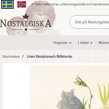
Välj mellan brev, utlämningsställe och hemlevera
Svenska sidan
Norska sidan
Sök
Startsidan för Nostalgiska
Högtider
I köket
Mids
Startsidan
Liten Skolplansch Blåklocka
Hoppa
över
Bilder