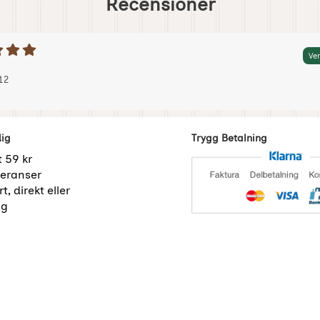
Recensioner
etyg: 5 Stjärnor av 5
Ver
 av:
025-07-12
025-07-12
12
dig
Trygg Betalning
t 59 kr
eranser
t, direkt eller
ng