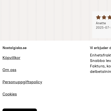
B
Recension
, 2
, 2
Anette
2025-07-
Sidfot Blandad info och länkar
Nostalgiska.se
Vi erbjuder 
Enhetsfrak
Köpvillkor
Snabba lev
Faktura, kor
Om oss
delbetalni
Personuppgiftspolicy
Cookies