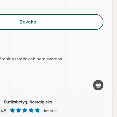
Bevaka
tlämningsställe och hemleverans
Skriv ut d
Butiksbetyg, Nostalgiska
4.9
Utmärkt