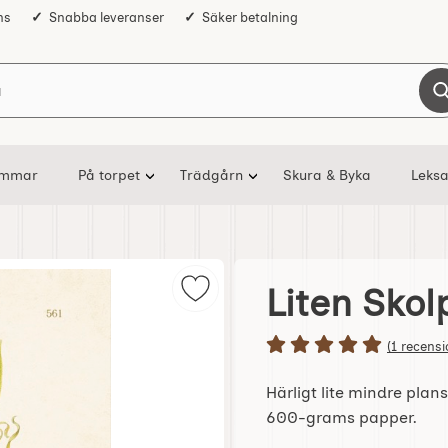
ns
Snabba leveranser
Säker betalning
Sök på Nostalgiska
ommar
På torpet
Trädgårn
Skura & Byka
Leksa
Liten Skol
Markera liten Skolplansch Blåkloc
Betyg: 5 s
(1 recensi
Härligt lite mindre pla
600-grams papper.
Handla denna produkt L