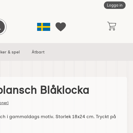
Logga in
Sverige
Genomför sökning
Mina favoriter
ker & spel
Ätbart
plansch Blåklocka
ka som favorit
tjärnor av 5
oner)
nsch i gammaldags motiv. Storlek 18x24 cm. Tryckt på
iten Skolplansch Blåklocka