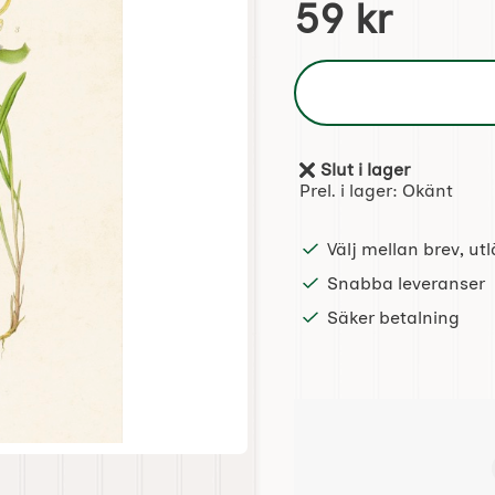
pris
59 kr
Slut i lager
Tillgänglighet:
Prel. i lager:
Okänt
Välj mellan brev, u
Snabba leveranser
Säker betalning