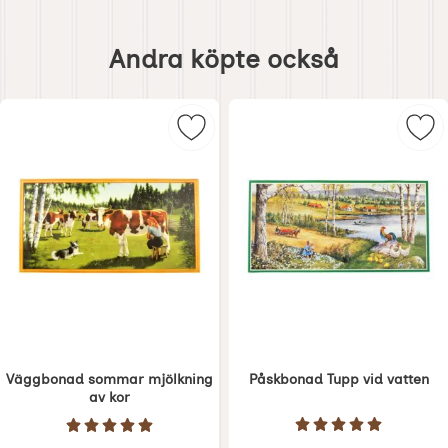
Hoppa
över
Andra köpte också
andra
köpte
också
Markera väggbonad sommar mjölkn
Mar
Väggbonad sommar mjölkning
Påskbonad Tupp vid vatten
av kor
Art. nr 1384
Art. nr 1321
Betyg: 5 Stjärnor 
Betyg: 5 Stjärnor av 5