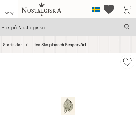
Startsidan för Nostalgiska
Sverige
Mina favorit
Meny
Sök
Ge
Sök på Nostalgiska
Startsidan
Liten Skolplansch Pepparväxt
Hoppa
över
Mar
Bilder