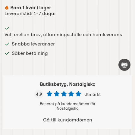
Bara 1 kvar i lager
Tillgänglighet:
Leveranstid:
1-7 dagar
Välj mellan brev, utlämningsställe och hemleverans
Snabba leveranser
Säker betalning
Skriv 
Butiksbetyg, Nostalgiska
4.9
Utmärkt
Baserat på kundomdömen för
Nostalgiska
Gå till kundomdömen