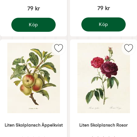
79 kr
79 kr
Köp
Köp
Påskbonad Tupp vid v
Väggbonad sommar mjölkning av kor
Markera liten Skolplansch Äppelkv
Mar
Liten Skolplansch Äppelkvist
Liten Skolplansch Rosor