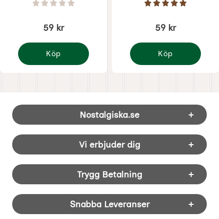
Art. nr 6868
Art. nr 6861
Betyg: 0 Stjärnor av 5
Betyg: 5 Stjärnor 
59 kr
59 kr
Köp
Köp
Liten Skolplansch Äppelkvist
Liten Skolplansch Roso
Sidfot Blandad info och länkar
Nostalgiska.se
Vi erbjuder dig
Trygg Betalning
Snabba Leveranser