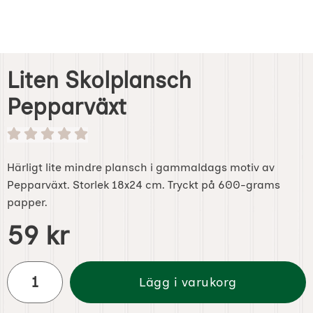
Liten Skolplansch
Pepparväxt
Härligt lite mindre plansch i gammaldags motiv av
Pepparväxt. Storlek 18x24 cm. Tryckt på 600-grams
papper.
Handla denna produkt Liten Skolplansch Pepparväxt
pris
59 kr
antal
Lägg i varukorg