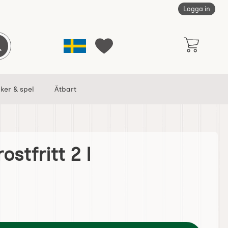
Logga in
Sverige
Genomför sökning
Mina favoriter
ker & spel
Ätbart
ostfritt 2 l
 favorit
ermått rostfritt 2 l