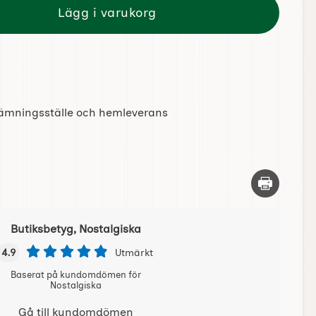
Lägg i varukorg
tlämningsställe och hemleverans
Skriv ut d
Butiksbetyg, Nostalgiska
4.9
Utmärkt
Baserat på kundomdömen för
Nostalgiska
Gå till kundomdömen