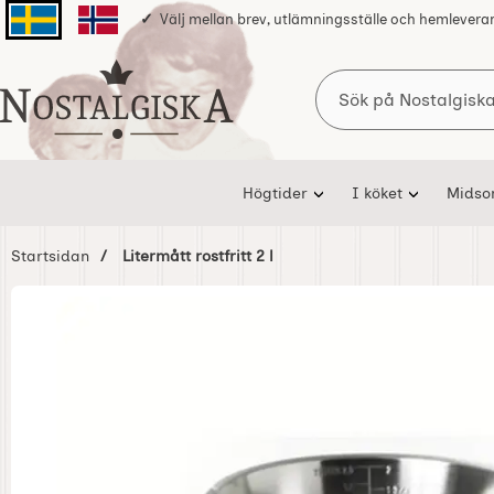
Välj mellan brev, utlämningsställe och hemlevera
Svenska sidan
Norska sidan
Sök
Startsidan för Nostalgiska
Högtider
I köket
Mids
Startsidan
Litermått rostfritt 2 l
Hoppa
över
Bilder