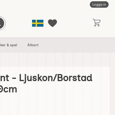
Logga in
Sverige
Genomför sökning
Mina favoriter
ker & spel
Ätbart
nt - Ljuskon/Borstad
rstad Silver 5x20cm som favorit
20cm
dventspynt - Ljuskon/Borstad Silver 5x20cm