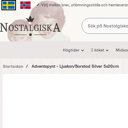
Välj mellan brev, utlämningsställe och hemlevera
Svenska sidan
Norska sidan
Sök
Startsidan för Nostalgiska
Högtider
I köket
Mids
Startsidan
Adventspynt - Ljuskon/Borstad Silver 5x20cm
Hoppa
över
Bilder