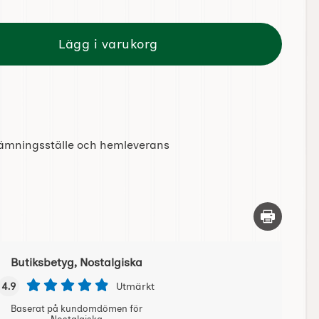
Lägg i varukorg
tlämningsställe och hemleverans
Skriv ut d
Butiksbetyg, Nostalgiska
4.9
Utmärkt
Baserat på kundomdömen för