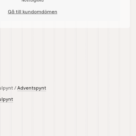
Nostalgiska
Gå till kundomdömen
ulpynt /
Adventspynt
ulpynt