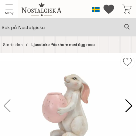
Startsidan för Nostalgiska
Sverige
Mina favorit
Meny
Sök
Ge
Sök på Nostalgiska
Startsidan
Ljusstake Påskhare med ägg rosa
Hoppa
över
Mar
Bilder