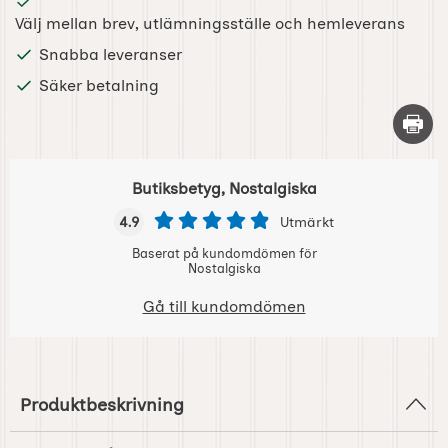
Välj mellan brev, utlämningsställe och hemleverans
Snabba leveranser
Säker betalning
Skriv 
Butiksbetyg, Nostalgiska
4.9
Utmärkt
Baserat på kundomdömen för
Nostalgiska
Gå till kundomdömen
Produktbeskrivning