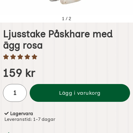
1
/
2
Ljusstake Påskhare med
ägg rosa
Handla denna produkt Ljusstake Påskhare med ägg rosa
pris
159 kr
antal
Lägg i varukorg
Lagervara
Tillgänglighet:
Leveranstid:
1-7 dagar