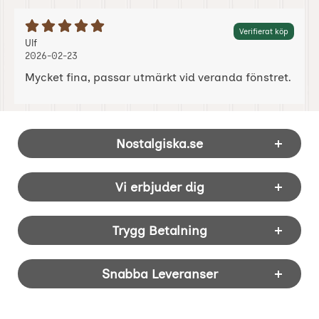
Betyg: 5 Stjärnor av 5
Verifierat köp
Recension av:
, 2026-02-23
, 2026-02-23
Ulf
2026-02-23
Mycket fina, passar utmärkt vid veranda fönstret.
Sidfot Blandad info och länkar
Nostalgiska.se
Vi erbjuder dig
Trygg Betalning
Snabba Leveranser