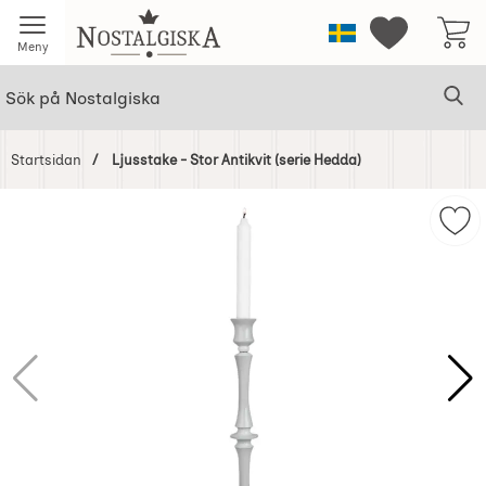
Startsidan för Nostalgiska
Sverige
Mina favorit
Meny
Sök
Ge
Sök på Nostalgiska
Startsidan
Ljusstake - Stor Antikvit (serie Hedda)
Hoppa
över
Mark
Bilder