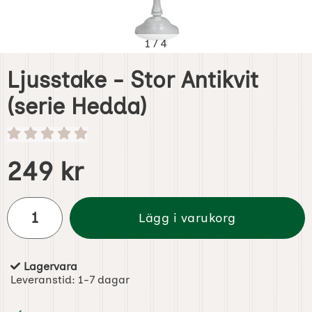
1
/
4
Ljusstake - Stor Antikvit
(serie Hedda)
Handla denna produkt Ljusstake - Stor Antikvit (serie Hed
pris
249 kr
antal
Lägg i varukorg
Lagervara
Tillgänglighet:
Leveranstid:
1-7 dagar