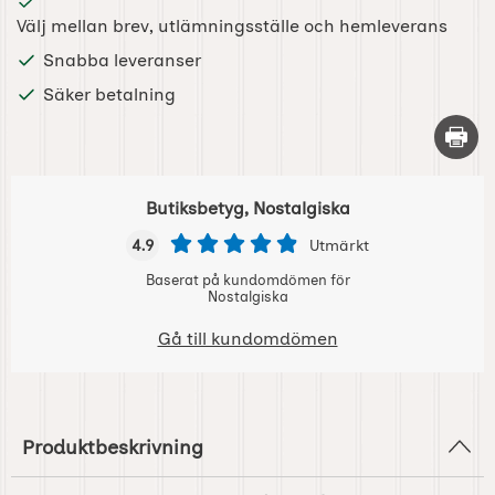
Välj mellan brev, utlämningsställe och hemleverans
Snabba leveranser
Säker betalning
Skriv 
Butiksbetyg, Nostalgiska
4.9
Utmärkt
Baserat på kundomdömen för
Nostalgiska
Gå till kundomdömen
Produktbeskrivning