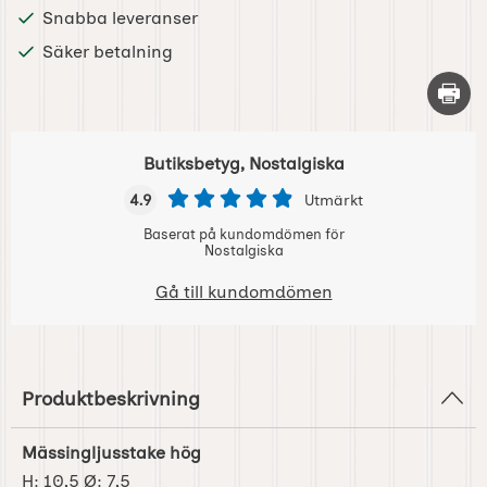
Snabba leveranser
Säker betalning
Skriv 
Butiksbetyg, Nostalgiska
4.9
Utmärkt
Baserat på kundomdömen för
Nostalgiska
Gå till kundomdömen
Produktbeskrivning
Mässingljusstake hög
H: 10,5 Ø: 7,5