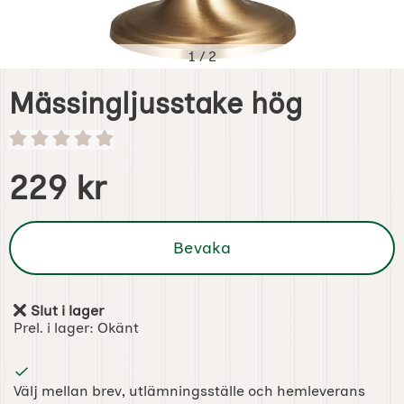
1
/
2
Mässingljusstake hög
Handla denna produkt Mässingljusstake hög
pris
229 kr
Bevaka
Slut i lager
Tillgänglighet:
Prel. i lager:
Okänt
Välj mellan brev, utlämningsställe och hemleverans