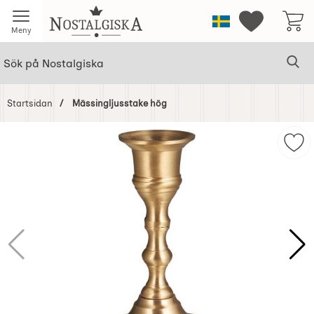
Startsidan för Nostalgiska
Sverige
Mina favorit
Meny
Sök
Ge
Sök på Nostalgiska
Startsidan
Mässingljusstake hög
Hoppa
över
Mar
Bilder