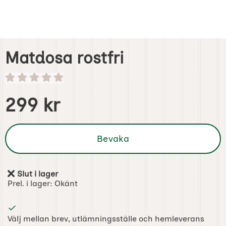
Matdosa rostfri
Handla denna produkt Matdosa rostfri
pris
299 kr
Bevaka
Slut i lager
Tillgänglighet:
Prel. i lager:
Okänt
Välj mellan brev, utlämningsställe och hemleverans