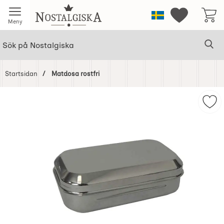
Startsidan för Nostalgiska
Sverige
Mina favorit
Meny
Sök
Ge
Sök på Nostalgiska
Startsidan
Matdosa rostfri
Hoppa
över
Mar
Bilder