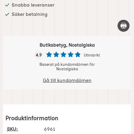
Snabba leveranser
Säker betalning
Skriv 
Butiksbetyg, Nostalgiska
4.9
Utmärkt
Baserat på kundomdömen för
Nostalgiska
Gå till kundomdömen
Produktinformation
SKU:
6961