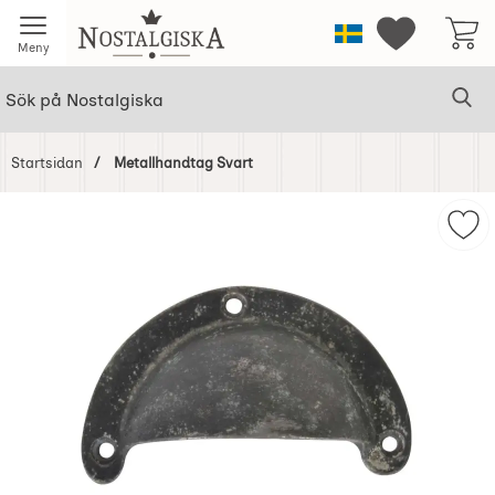
Startsidan för Nostalgiska
Sverige
Mina favorit
Meny
Sök
Ge
Sök på Nostalgiska
Startsidan
Metallhandtag Svart
Hoppa
över
Mar
Bilder