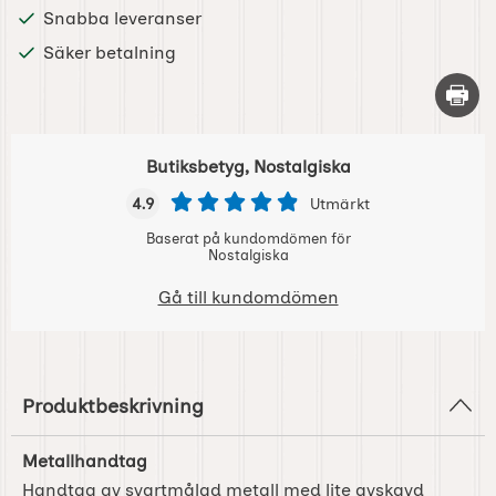
Snabba leveranser
Säker betalning
Skriv 
Butiksbetyg, Nostalgiska
4.9
Utmärkt
Baserat på kundomdömen för
Nostalgiska
Gå till kundomdömen
Produktbeskrivning
Metallhandtag
Handtag av svartmålad metall med lite avskavd