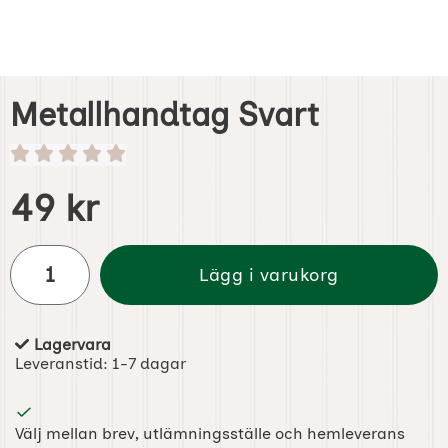
Metallhandtag Svart
Handla denna produkt Metallhandtag Svart
pris
49 kr
antal
Lägg i varukorg
Lagervara
Tillgänglighet:
Leveranstid:
1-7 dagar
Välj mellan brev, utlämningsställe och hemleverans