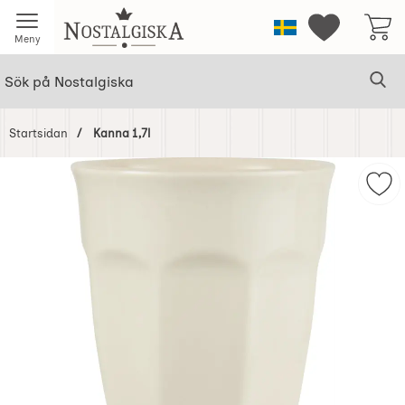
Startsidan för Nostalgiska
Sverige
Mina favorit
Meny
Sök
Ge
Sök på Nostalgiska
Startsidan
Kanna 1,7l
Hoppa
över
Mar
Bilder