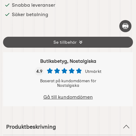
Snabba leveranser
Säker betalning
Skriv 
Se tillbehör
Butiksbetyg, Nostalgiska
4.9
Utmärkt
Baserat på kundomdömen för
Nostalgiska
Gå till kundomdömen
Produktbeskrivning