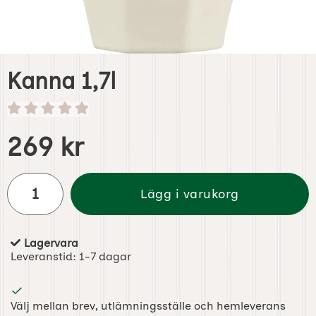
Kanna 1,7l
Handla denna produkt Kanna 1,7l
pris
269 kr
antal
Lägg i varukorg
Lagervara
Tillgänglighet:
Leveranstid:
1-7 dagar
Välj mellan brev, utlämningsställe och hemleverans