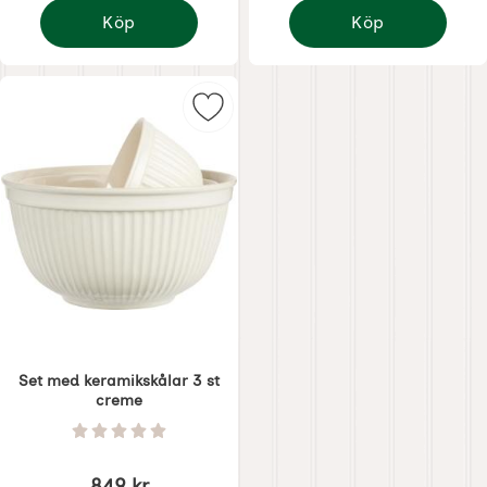
Köp
Köp
Kaffemugg - Creme
Liten keramikskål Cre
Markera set med keramikskålar 3 
Set med keramikskålar 3 st
creme
Art. nr 1459
Betyg: 0 Stjärnor av 5
849 kr