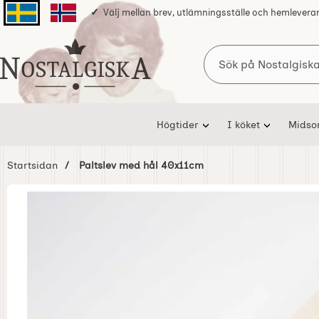
Välj mellan brev, utlämningsställe och hemlevera
Svenska sidan
Norska sidan
Sök
Startsidan för Nostalgiska
Högtider
I köket
Mids
Startsidan
Paltslev med hål 40x11cm
Hoppa
över
Bilder