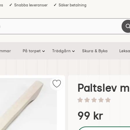
ns
Snabba leveranser
Säker betalning
Sök på Nostalgiska
ommar
På torpet
Trädgårn
Skura & Byka
Leksa
Paltslev 
Markera paltslev med hål 40x11c
Betyg: 0 stjärnor av 5
Handla denna produkt P
pris
99 kr