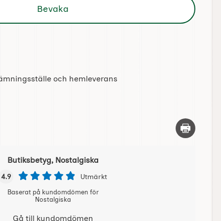
Bevaka
tlämningsställe och hemleverans
Skriv ut d
Butiksbetyg, Nostalgiska
4.9
Utmärkt
Baserat på kundomdömen för
Nostalgiska
Gå till kundomdömen