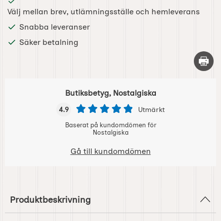
Välj mellan brev, utlämningsställe och hemleverans
Snabba leveranser
Säker betalning
Skriv 
Butiksbetyg, Nostalgiska
4.9
Utmärkt
Baserat på kundomdömen för
Nostalgiska
Gå till kundomdömen
Produktbeskrivning