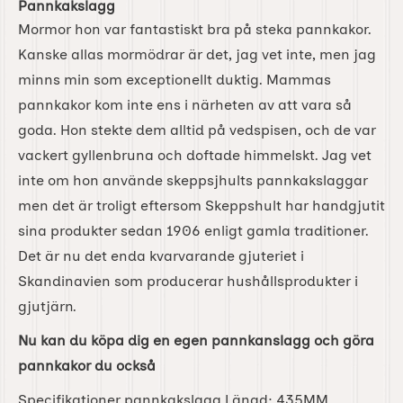
Pannkakslagg
Mormor hon var fantastiskt bra på steka pannkakor.
Kanske allas mormödrar är det, jag vet inte, men jag
minns min som exceptionellt duktig. Mammas
pannkakor kom inte ens i närheten av att vara så
goda. Hon stekte dem alltid på vedspisen, och de var
vackert gyllenbruna och doftade himmelskt. Jag vet
inte om hon använde skeppsjhults pannkakslaggar
men det är troligt eftersom Skeppshult har handgjutit
sina produkter sedan 1906 enligt gamla traditioner.
Det är nu det enda kvarvarande gjuteriet i
Skandinavien som producerar hushållsprodukter i
gjutjärn.
Nu kan du köpa dig en egen pannkanslagg och göra
pannkakor du också
Specifikationer pannkakslagg Längd: 435MM.