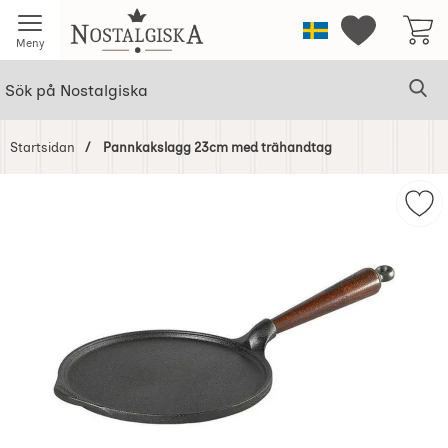
Startsidan för Nostalgiska
Sverige
Mina favorit
Meny
Sök
Ge
Sök på Nostalgiska
Startsidan
Pannkakslagg 23cm med trähandtag
Hoppa
över
Mar
Bilder