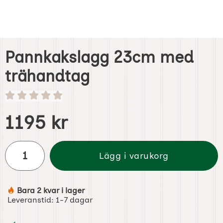
Pannkakslagg 23cm med
trähandtag
Handla denna produkt Pannkakslagg 23cm med trähand
pris
1195 kr
antal
Lägg i varukorg
Bara 2 kvar i lager
Tillgänglighet:
Leveranstid:
1-7 dagar