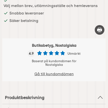
Välj mellan brev, utlämningsställe och hemleverans
Snabba leveranser
Säker betalning
Skriv 
Butiksbetyg, Nostalgiska
4.9
Utmärkt
Baserat på kundomdömen för
Nostalgiska
Gå till kundomdömen
Produktbeskrivning