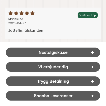
Betyg: 5 Stjärnor av 5
Verifierat köp
Recension av:
, 2025-04-27
, 2025-04-27
Madeleine
2025-04-27
Jättefin! älskar den
Sidfot Blandad info och länkar
Nostalgiska.se
Vi erbjuder dig
Trygg Betalning
Snabba Leveranser