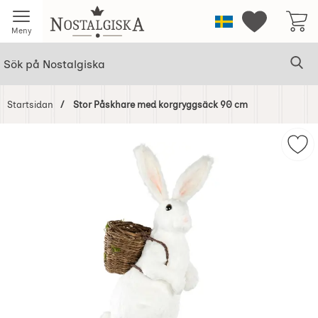
Startsidan för Nostalgiska
Sverige
Mina favorit
Meny
Sök
Ge
Sök på Nostalgiska
Startsidan
Stor Påskhare med korgryggsäck 90 cm
Hoppa
över
Mar
Bilder