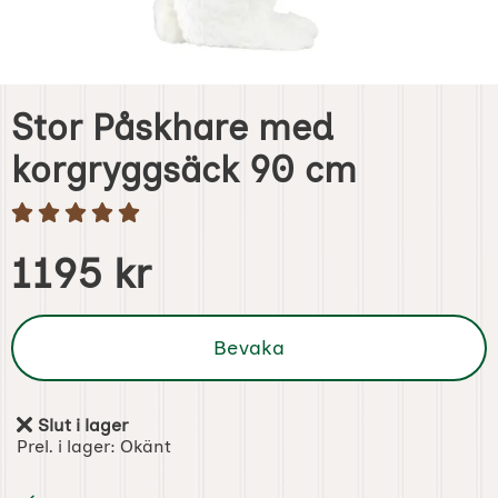
Stor Påskhare med
korgryggsäck 90 cm
Handla denna produkt Stor Påskhare med korgryggsäck 
pris
1195 kr
Bevaka
Slut i lager
Tillgänglighet:
Prel. i lager:
Okänt