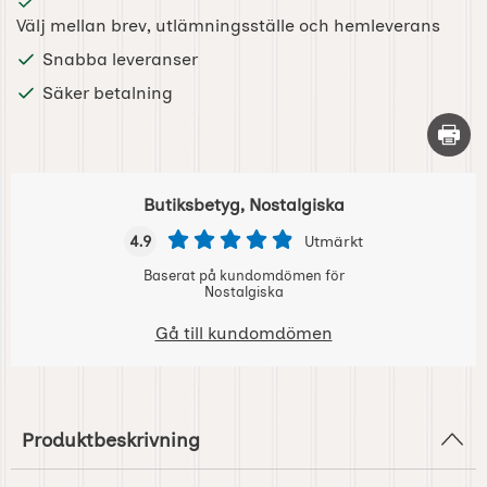
Välj mellan brev, utlämningsställe och hemleverans
Snabba leveranser
Säker betalning
Skriv 
Butiksbetyg, Nostalgiska
4.9
Utmärkt
Baserat på kundomdömen för
Nostalgiska
Gå till kundomdömen
Produktbeskrivning