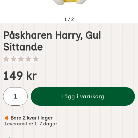
1
/
2
Påskharen Harry, Gul
Sittande
Handla denna produkt Påskharen Harry, Gul Sittande
pris
149 kr
antal
Lägg i varukorg
Bara 2 kvar i lager
Tillgänglighet:
Leveranstid:
1-7 dagar