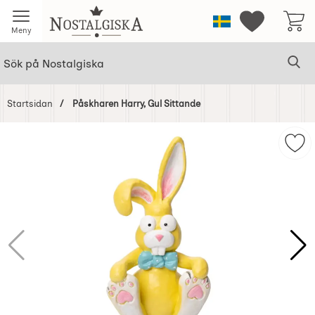
Startsidan för Nostalgiska
Sverige
Mina favorit
Meny
Sök
Ge
Sök på Nostalgiska
Startsidan
Påskharen Harry, Gul Sittande
Hoppa
över
Mar
Bilder