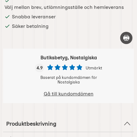
Välj mellan brev, utlämningsställe och hemleverans
Snabba leveranser
Säker betalning
Skriv 
Butiksbetyg, Nostalgiska
4.9
Utmärkt
Baserat på kundomdömen för
Nostalgiska
Gå till kundomdömen
Produktbeskrivning