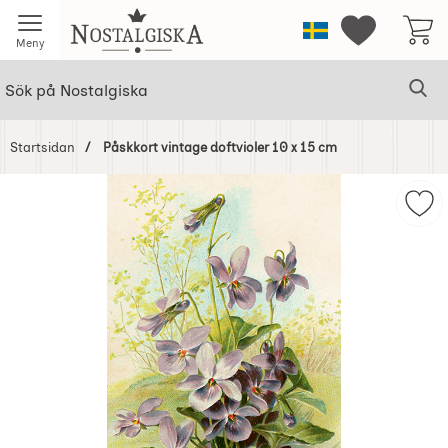
Startsidan för Nostalgiska
Sverige
Mina favorit
Meny
Sök
Ge
Sök på Nostalgiska
Startsidan
Påskkort vintage doftvioler 10 x 15 cm
Hoppa
över
Mark
Bilder