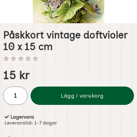
Påskkort vintage doftvioler
10 x 15 cm
Handla denna produkt Påskkort vintage doftvioler 10 x 15
pris
15 kr
antal
Lägg i varukorg
Lagervara
Tillgänglighet:
Leveranstid:
1-7 dagar