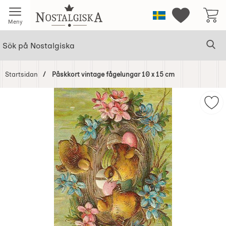
Startsidan för Nostalgiska
Sverige
Mina favorit
Meny
Sök
Ge
Sök på Nostalgiska
Startsidan
Påskkort vintage fågelungar 10 x 15 cm
Hoppa
över
Mar
Bilder