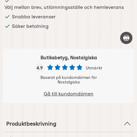
Välj mellan brev, utlämningsställe och hemleverans
Snabba leveranser
Säker betalning
Skriv 
Butiksbetyg, Nostalgiska
4.9
Utmärkt
Baserat på kundomdömen för
Nostalgiska
Gå till kundomdömen
Produktbeskrivning