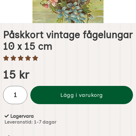
Påskkort vintage fågelungar
10 x 15 cm
Handla denna produkt Påskkort vintage fågelungar 10 x 
pris
15 kr
antal
Lägg i varukorg
Lagervara
Tillgänglighet:
Leveranstid:
1-7 dagar