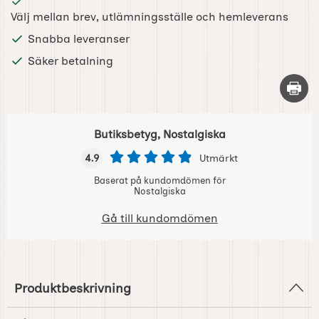
Välj mellan brev, utlämningsställe och hemleverans
Snabba leveranser
Säker betalning
Skriv 
Butiksbetyg, Nostalgiska
4.9
Utmärkt
Baserat på kundomdömen för
Nostalgiska
Gå till kundomdömen
Produktbeskrivning