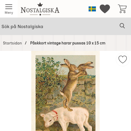
Startsidan för Nostalgiska
Sverige
Mina favorit
Meny
Sök
Ge
Sök på Nostalgiska
Startsidan
Påskkort vintage harar pussas 10 x 15 cm
Hoppa
över
Mar
Bilder