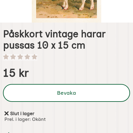
Påskkort vintage harar
pussas 10 x 15 cm
Handla denna produkt Påskkort vintage harar pussas 10 
pris
15 kr
Bevaka
Slut i lager
Tillgänglighet:
Prel. i lager:
Okänt