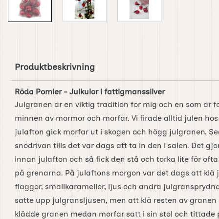
Produktbeskrivning
Röda Pomler - Julkulor i fattigmanssilver
Julgranen är en viktig tradition för mig och en som ä
minnen av mormor och morfar. Vi firade alltid julen h
julafton gick morfar ut i skogen och högg julgranen. Se
snödrivan tills det var dags att ta in den i salen. Det g
innan julafton och så fick den stå och torka lite för ofta
på grenarna. På julaftons morgon var det dags att klä
flaggor, smällkarameller, ljus och andra julgransprydna
satte upp julgransljusen, men att klä resten av granen 
klädde granen medan morfar satt i sin stol och tittade