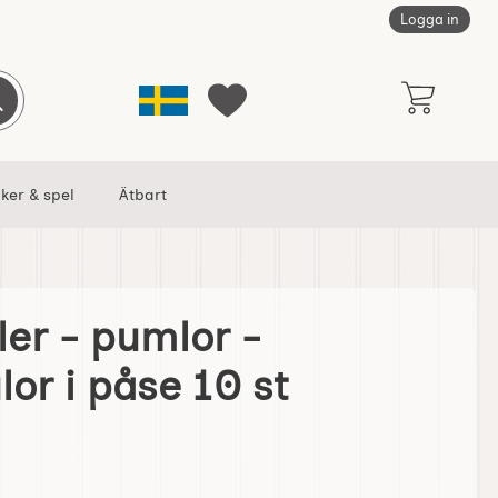
Logga in
Sverige
Genomför sökning
Mina favoriter
ker & spel
Ätbart
er - pumlor -
lgranskulor i påse 10 st som favorit
lor i påse 10 st
da Pomler - pumlor - julgranskulor i påse 10 st