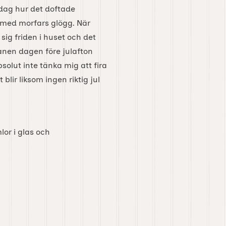
 dag hur det doftade
 med morfars glögg. När
ig friden i huset och det
granen dagen före julafton
solut inte tänka mig att fira
blir liksom ingen riktig jul
or i glas och