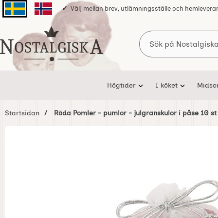
Välj mellan brev, utlämningsställe och hemlevera
Svenska sidan
Norska sidan
Sök
Startsidan för Nostalgiska
Högtider
I köket
Mids
Startsidan
Röda Pomler - pumlor - julgranskulor i påse 10 st
Hoppa
över
Bilder