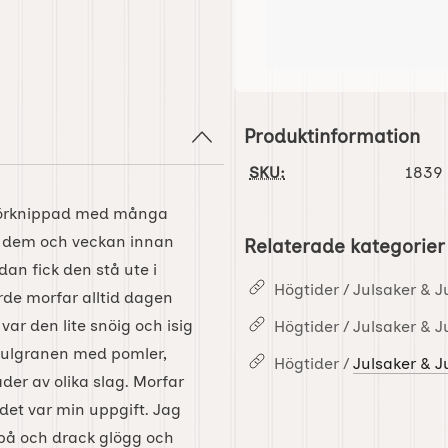
Produktinformation
SKU:
1839
r förknippad med många
os dem och veckan innan
Relaterade kategorier
dan fick den stå ute i
Högtider / Julsaker & J
jorde morfar alltid dagen
 var den lite snöig och isig
Högtider / Julsaker & J
 julgranen med pomler,
Högtider /
Julsaker & J
der av olika slag. Morfar
det var min uppgift. Jag
 på och drack glögg och