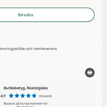
Bevaka
tlämningsställe och hemleverans
Skriv ut d
Butiksbetyg, Nostalgiska
4.9
Utmärkt
Baserat på kundomdömen för