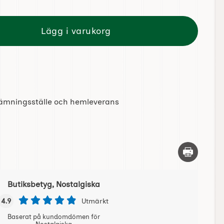
Lägg i varukorg
tlämningsställe och hemleverans
Skriv ut d
Butiksbetyg, Nostalgiska
4.9
Utmärkt
Baserat på kundomdömen för