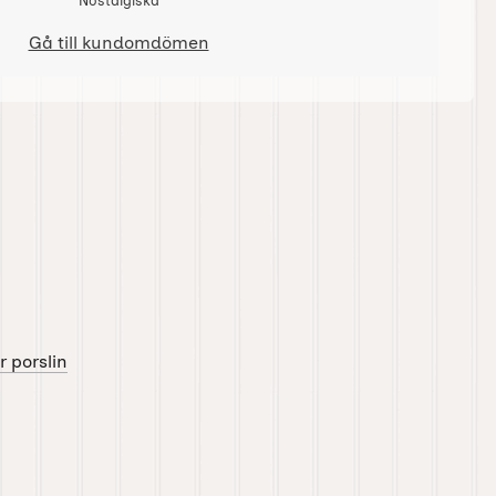
Nostalgiska
Gå till kundomdömen
r porslin