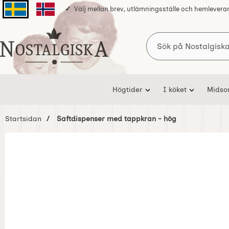
Välj mellan brev, utlämningsställe och hemlevera
Svenska sidan
Norska sidan
Sök
Startsidan för Nostalgiska
Högtider
I köket
Mids
Startsidan
Saftdispenser med tappkran - hög
Hoppa
över
Bilder