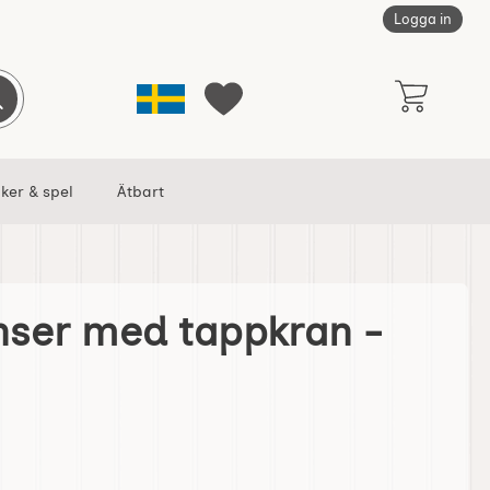
Logga in
Sverige
Genomför sökning
Mina favoriter
ker & spel
Ätbart
nser med tappkran -
ran - hög som favorit
aftdispenser med tappkran - hög