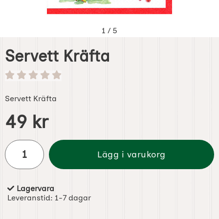
1
/
5
Servett Kräfta
Servett Kräfta
Handla denna produkt Servett Kräfta
pris
49 kr
antal
Lägg i varukorg
Lagervara
Tillgänglighet:
Leveranstid:
1-7 dagar