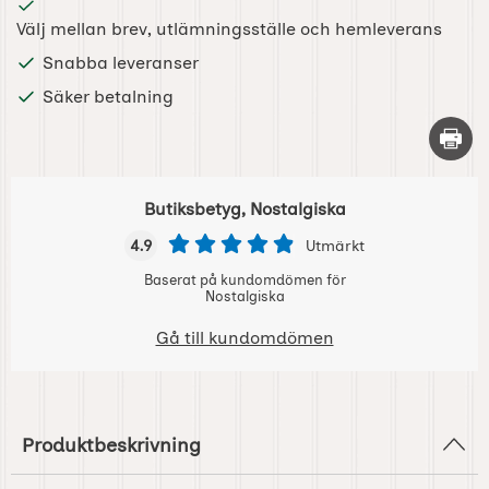
Välj mellan brev, utlämningsställe och hemleverans
Snabba leveranser
Säker betalning
Skriv 
Butiksbetyg, Nostalgiska
4.9
Utmärkt
Baserat på kundomdömen för
Nostalgiska
Gå till kundomdömen
Produktbeskrivning