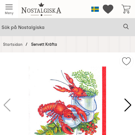
Startsidan för Nostalgiska
Sverige
Mina favorit
Meny
Sök
Ge
Sök på Nostalgiska
Startsidan
Servett Kräfta
Hoppa
över
Mar
Bilder