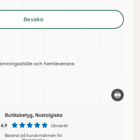
Bevaka
tlämningsställe och hemleverans
Skriv ut d
Butiksbetyg, Nostalgiska
4.9
Utmärkt
Baserat på kundomdömen för