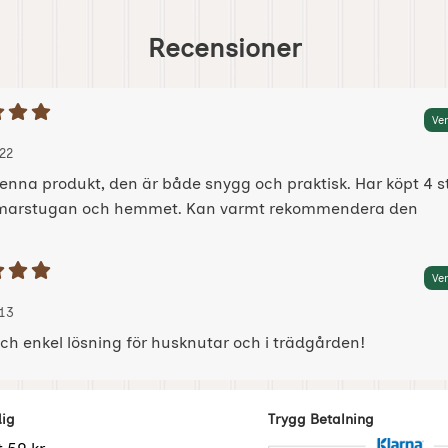
Recensioner
etyg: 5 Stjärnor av 5
Ver
 av:
 2024-08-22
 2024-08-22
22
denna produkt, den är både snygg och praktisk. Har köpt 4 s
mmarstugan och hemmet. Kan varmt rekommendera den
etyg: 5 Stjärnor av 5
Ver
 av:
, 2020-07-13
, 2020-07-13
13
ch enkel lösning för husknutar och i trädgården!
dig
Trygg Betalning