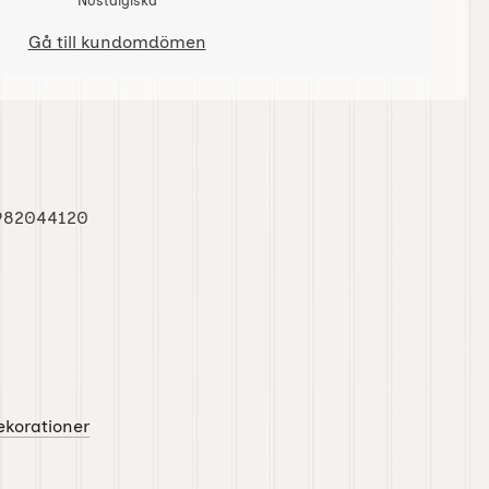
Nostalgiska
Gå till kundomdömen
982044120
korationer