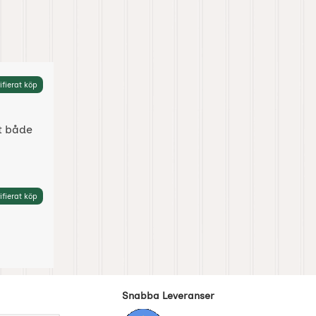
ifierat köp
t både
ifierat köp
Snabba Leveranser