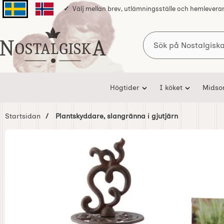
Välj mellan brev, utlämningsställe och hemlevera
Svenska sidan
Norska sidan
Sök
Startsidan för Nostalgiska
Högtider
I köket
Mids
Startsidan
Plantskyddare, slangränna i gjutjärn
Hoppa
över
Bilder