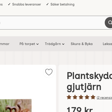
ns
Snabba leveranser
Säker betalning
Sök på Nostalgiska
ommar
På torpet
Trädgårn
Skura & Byka
Leksa
Plantskydd
Markera plantskyddare, slangränn
gjutjärn
Betyg: 5 s
(2 recensi
Handla denna produkt P
pris
179 kr