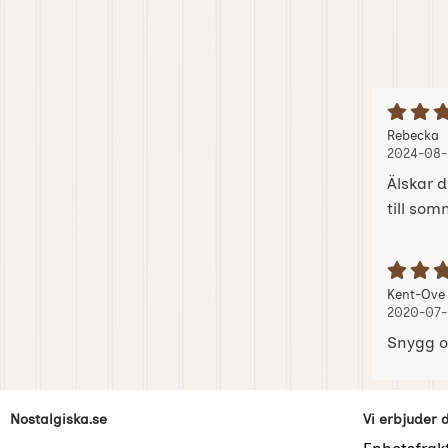
B
Recension
,
,
Rebecka
2024-08-
Älskar 
till so
B
Recension
Kent-Ove
2020-07-
Snygg o
Sidfot Blandad info och länkar
Nostalgiska.se
Vi erbjuder 