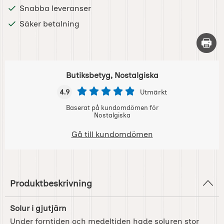
Snabba leveranser
Säker betalning
Skriv 
Butiksbetyg, Nostalgiska
4.9
Utmärkt
Baserat på kundomdömen för
Nostalgiska
Gå till kundomdömen
Produktbeskrivning
Solur i gjutjärn
Under forntiden och medeltiden hade soluren stor