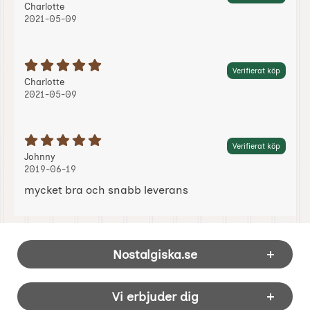
Recension av:
, 2021-05-09
, 2021-05-09
Charlotte
2021-05-09
Betyg: 5 Stjärnor av 5
Verifierat köp
Recension av:
, 2021-05-09
, 2021-05-09
Charlotte
2021-05-09
Betyg: 5 Stjärnor av 5
Verifierat köp
Recension av:
, 2019-06-19
, 2019-06-19
Johnny
2019-06-19
mycket bra och snabb leverans
Sidfot Blandad info och länkar
Nostalgiska.se
Vi erbjuder dig