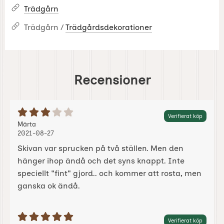
Trädgårn
Trädgårn /
Trädgårdsdekorationer
Recensioner
Betyg: 3 Stjärnor av 5
Verifierat köp
Recension av:
, 2021-08-27
, 2021-08-27
Märta
2021-08-27
Skivan var sprucken på två ställen. Men den
hänger ihop ändå och det syns knappt. Inte
speciellt "fint" gjord.. och kommer att rosta, men
ganska ok ändå.
Betyg: 5 Stjärnor av 5
Verifierat köp