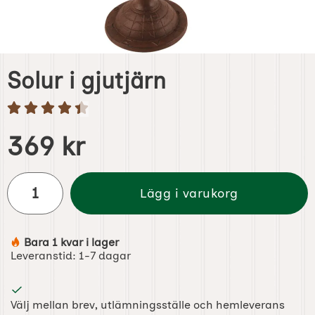
Solur i gjutjärn
Handla denna produkt Solur i gjutjärn
pris
369 kr
antal
Lägg i varukorg
Bara 1 kvar i lager
Tillgänglighet:
Leveranstid:
1-7 dagar
Välj mellan brev, utlämningsställe och hemleverans