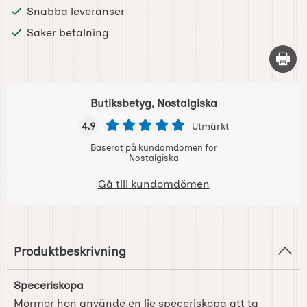
Snabba leveranser
Säker betalning
Skriv 
Butiksbetyg, Nostalgiska
4.9
Utmärkt
Baserat på kundomdömen för
Nostalgiska
Gå till kundomdömen
Produktbeskrivning
Speceriskopa
Mormor hon använde en lie speceriskopa att ta