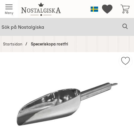
Startsidan för Nostalgiska
Sverige
Mina favorit
Meny
Sök
Ge
Sök på Nostalgiska
Startsidan
Speceriskopa rostfri
Hoppa
över
Mark
Bilder