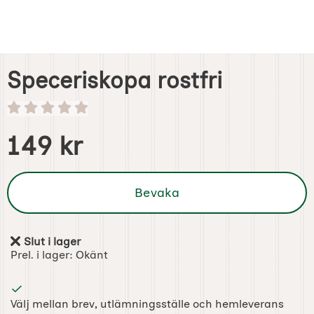
Speceriskopa rostfri
Handla denna produkt Speceriskopa rostfri
pris
149 kr
Bevaka
Slut i lager
Tillgänglighet:
Prel. i lager:
Okänt
Välj mellan brev, utlämningsställe och hemleverans