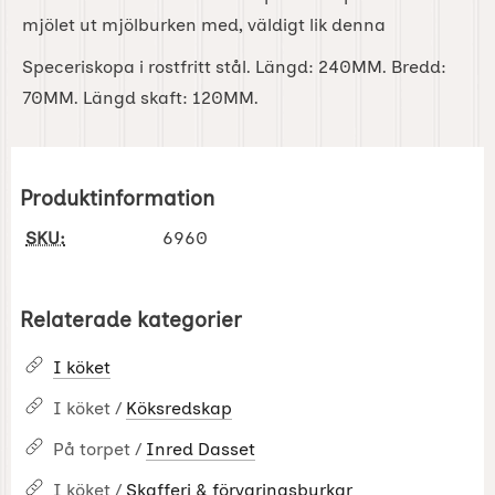
mjölet ut mjölburken med, väldigt lik denna
Speceriskopa i rostfritt stål. Längd: 240MM. Bredd:
70MM. Längd skaft: 120MM.
Produktinformation
SKU:
6960
Relaterade kategorier
I köket
I köket /
Köksredskap
På torpet /
Inred Dasset
I köket /
Skafferi & förvaringsburkar