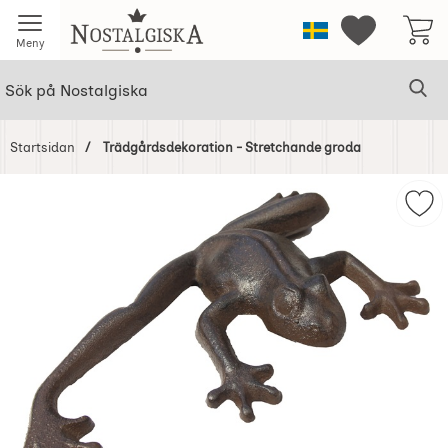
Startsidan för Nostalgiska
Sverige
Mina favorit
Meny
Sök
Ge
Sök på Nostalgiska
Startsidan
Trädgårdsdekoration - Stretchande groda
Hoppa
över
Mar
Bilder