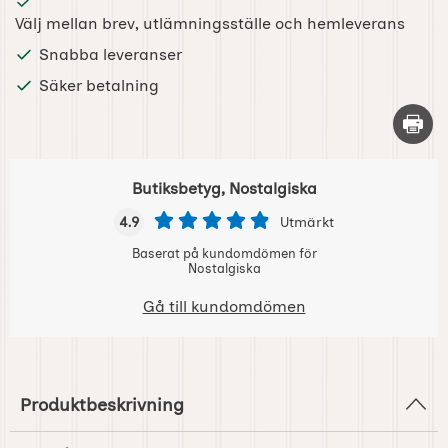
Välj mellan brev, utlämningsställe och hemleverans
Snabba leveranser
Säker betalning
Skriv 
Butiksbetyg, Nostalgiska
4.9
Utmärkt
Baserat på kundomdömen för
Nostalgiska
Gå till kundomdömen
Produktbeskrivning