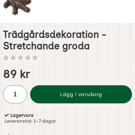
Trädgårdsdekoration -
Stretchande groda
Handla denna produkt Trädgårdsdekoration - Stretchand
pris
89 kr
antal
Lägg i varukorg
Lagervara
Tillgänglighet:
Leveranstid:
1-7 dagar