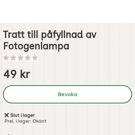
Tratt till påfyllnad av
Fotogenlampa
Handla denna produkt Tratt till påfyllnad av Fotogenlamp
pris
49 kr
Bevaka
Slut i lager
Tillgänglighet:
Prel. i lager:
Okänt