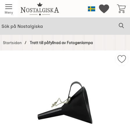
Startsidan för Nostalgiska
Sverige
Mina favorit
Meny
Sök
Ge
Sök på Nostalgiska
Startsidan
Tratt till påfyllnad av Fotogenlampa
Hoppa
över
Mark
Bilder