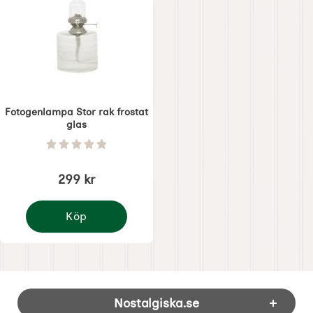
Fotogenlampa Stor rak frostat
glas
Art. nr 6453
Betyg: 0 Stjärnor av 5
299 kr
Köp
Fotogenlampa Stor rak frostat glas
Sidfot Blandad info och länkar
Nostalgiska.se