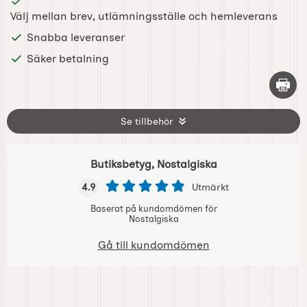
Välj mellan brev, utlämningsställe och hemleverans
Snabba leveranser
Säker betalning
Skriv 
Se tillbehör
Butiksbetyg, Nostalgiska
4.9
Utmärkt
Baserat på kundomdömen för
Nostalgiska
Gå till kundomdömen