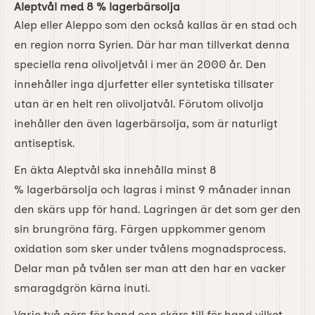
Aleptvål med 8 % lagerbärsolja
Alep eller Aleppo som den också kallas är en stad och
en region norra Syrien. Där har man tillverkat denna
speciella rena olivoljetvål i mer än 2000 år. Den
innehåller inga djurfetter eller syntetiska tillsater
utan är en helt ren olivoljatvål. Förutom olivolja
inehåller den även lagerbärsolja, som är naturligt
antiseptisk.
En äkta Aleptvål ska innehålla minst 8
% lagerbärsolja och lagras i minst 9 månader innan
den skärs upp för hand. Lagringen är det som ger den
sin brungröna färg. Färgen uppkommer genom
oxidation som sker under tvålens mognadsprocess.
Delar man på tvålen ser man att den har en vacker
smaragdgrön kärna inuti.
Varje två görs för hand ocn skärs till för hand vilket