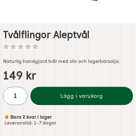
Tvålflingor Aleptvål
Naturlig handgjord tvål med oliv och lagerbärsolja.
Handla denna produkt Tvålflingor Aleptvål
pris
149 kr
antal
Lägg i varukorg
Bara 2 kvar i lager
Tillgänglighet:
Leveranstid:
1-7 dagar