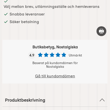
Välj mellan brev, utlämningsställe och hemleverans
Snabba leveranser
Säker betalning
Skriv 
Butiksbetyg, Nostalgiska
4.9
Utmärkt
Baserat på kundomdömen för
Nostalgiska
Gå till kundomdömen
Produktbeskrivning