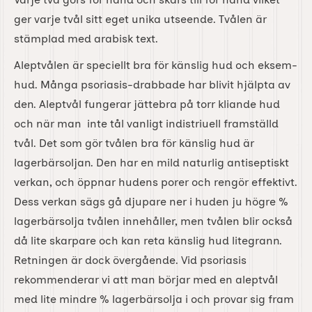
ger varje tvål sitt eget unika utseende. Tvålen är
stämplad med arabisk text.
Aleptvålen är speciellt bra för känslig hud och eksem-
hud. Många psoriasis-drabbade har blivit hjälpta av
den. Aleptvål fungerar jättebra på torr kliande hud
och när man inte tål vanligt indistriuell framställd
tvål. Det som gör tvålen bra för känslig hud är
lagerbärsoljan. Den har en mild naturlig antiseptiskt
verkan, och öppnar hudens porer och rengör effektivt.
Dess verkan sägs gå djupare ner i huden ju högre %
lagerbärsolja tvålen innehåller, men tvålen blir också
då lite skarpare och kan reta känslig hud litegrann.
Retningen är dock övergående. Vid psoriasis
rekommenderar vi att man börjar med en aleptvål
med lite mindre % lagerbärsolja i och provar sig fram