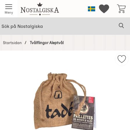
Startsidan för Nostalgiska
Sverige
Mina favorit
Meny
Sök
Ge
Sök på Nostalgiska
Startsidan
Tvålflingor Aleptvål
Hoppa
över
Mark
Bilder