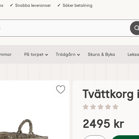
ns
Snabba leveranser
Säker betalning
Sök på Nostalgiska
ommar
På torpet
Trädgårn
Skura & Byka
Leksa
Tvättkorg i
Markera tvättkorg i pil som favori
Betyg: 0 stjärnor av 5
Handla denna produkt Tv
pris
2495 kr
antal