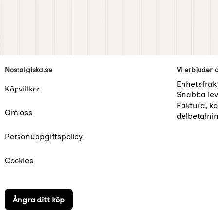
Sidfot Blandad info och länkar
Nostalgiska.se
Vi erbjuder 
Enhetsfrak
Köpvillkor
Snabba lev
Faktura, kor
Om oss
delbetalni
Personuppgiftspolicy
Cookies
Ångra ditt köp