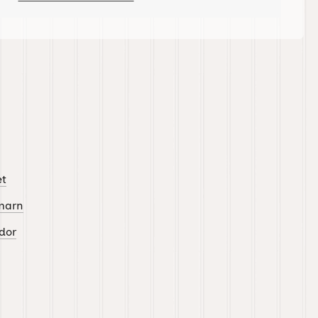
et
marn
dor