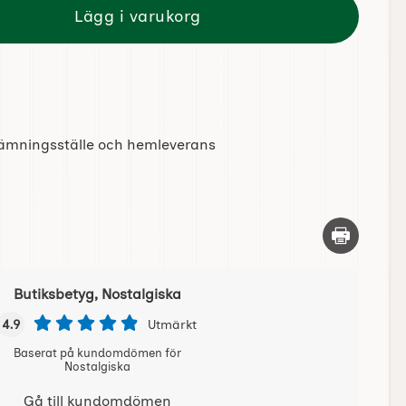
Lägg i varukorg
tlämningsställe och hemleverans
Skriv ut d
Butiksbetyg, Nostalgiska
4.9
Utmärkt
Baserat på kundomdömen för
Nostalgiska
Gå till kundomdömen