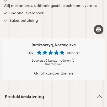
Välj mellan brev, utlämningsställe och hemleverans
Snabba leveranser
Säker betalning
Skriv 
Butiksbetyg, Nostalgiska
4.9
Utmärkt
Baserat på kundomdömen för
Nostalgiska
Gå till kundomdömen
Produktbeskrivning