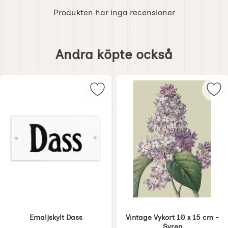
Produkten har inga recensioner
Hoppa
över
Andra köpte också
andra
köpte
också
Markera emaljskylt Dass som favor
Mar
Emaljskylt Dass
Vintage Vykort 10 x 15 cm -
Syren