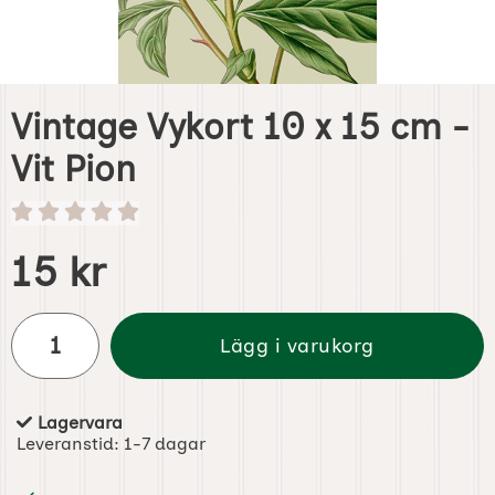
Vintage Vykort 10 x 15 cm -
Vit Pion
Handla denna produkt Vintage Vykort 10 x 15 cm - Vit Pion
pris
15 kr
antal
Lägg i varukorg
Lagervara
Tillgänglighet:
Leveranstid:
1-7 dagar