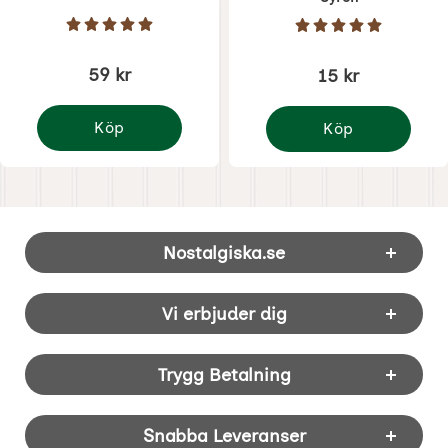
Art. nr 5956
Art. nr 8748
Betyg: 5 Stjärnor av 5
Betyg: 5 Stjärnor 
59 kr
15 kr
Köp
Köp
Emaljskylt Dass
Vintage Vykort 10 x 15
Sidfot Blandad info och länkar
Nostalgiska.se
Vi erbjuder dig
Trygg Betalning
Snabba Leveranser