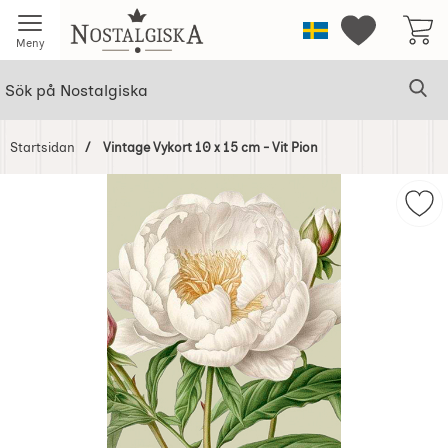
Startsidan för Nostalgiska
Sverige
Mina favorit
Meny
Sök
Ge
Sök på Nostalgiska
Startsidan
Vintage Vykort 10 x 15 cm - Vit Pion
Hoppa
över
Mark
Bilder