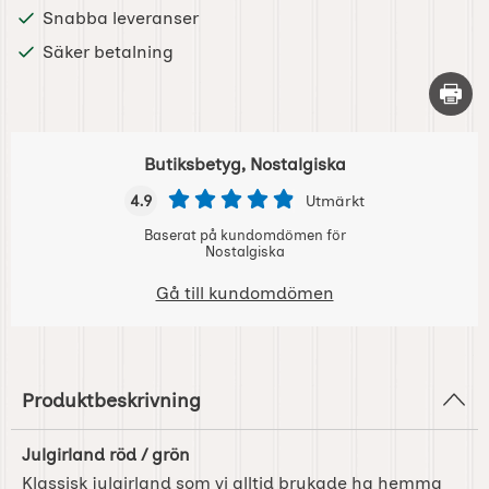
Snabba leveranser
Säker betalning
Skriv 
Butiksbetyg, Nostalgiska
4.9
Utmärkt
Baserat på kundomdömen för
Nostalgiska
Gå till kundomdömen
Produktbeskrivning
Julgirland röd / grön
Klassisk julgirland som vi alltid brukade ha hemma