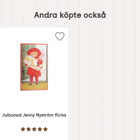
Hoppa
över
Andra köpte också
andra
köpte
också
Markera julbonad Jenny Nyström f
Julbonad Jenny Nyström flicka
Art. nr 1282
Betyg: 5 Stjärnor av 5