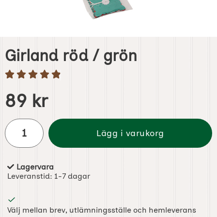
Girland röd / grön
Handla denna produkt Girland röd / grön
pris
89 kr
antal
Lägg i varukorg
Lagervara
Tillgänglighet:
Leveranstid:
1-7 dagar
Välj mellan brev, utlämningsställe och hemleverans