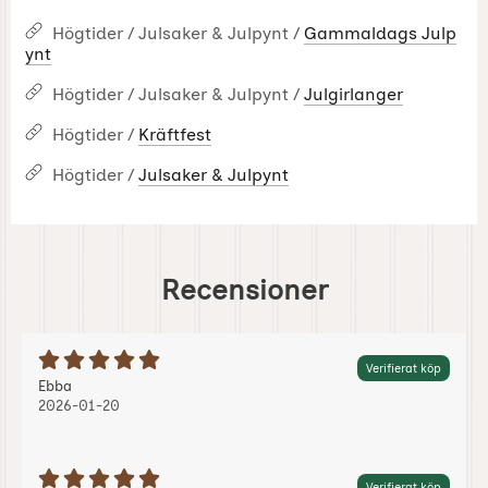
Högtider / Julsaker & Julpynt /
Gammaldags Julp
ynt
Högtider / Julsaker & Julpynt /
Julgirlanger
Högtider /
Kräftfest
Högtider /
Julsaker & Julpynt
Recensioner
Betyg: 5 Stjärnor av 5
Verifierat köp
Recension av:
, 2026-01-20
, 2026-01-20
Ebba
2026-01-20
Betyg: 5 Stjärnor av 5
Verifierat köp