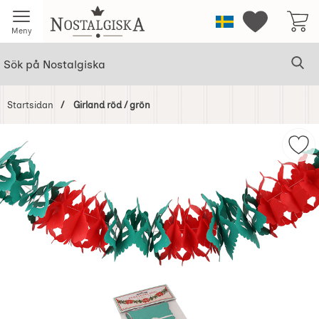
Startsidan för Nostalgiska
Sverige
Mina favorit
Meny
Sök
Ge
Sök på Nostalgiska
Startsidan
Girland röd / grön
Hoppa
över
Mark
Bilder