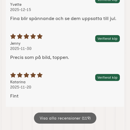
Recension av:
, 2025-12-15
, 2025-12-15
Yvette
2025-12-15
Fina blir spännande och se dem uppsatta till jul.
Betyg: 5 Stjärnor av 5
Verifierat köp
Recension av:
, 2025-11-30
, 2025-11-30
Jenny
2025-11-30
Precis som på bild, toppen.
Betyg: 5 Stjärnor av 5
Verifierat köp
Recension av:
, 2025-11-20
, 2025-11-20
Katarina
2025-11-20
Fint
Visa alla recensioner (119)