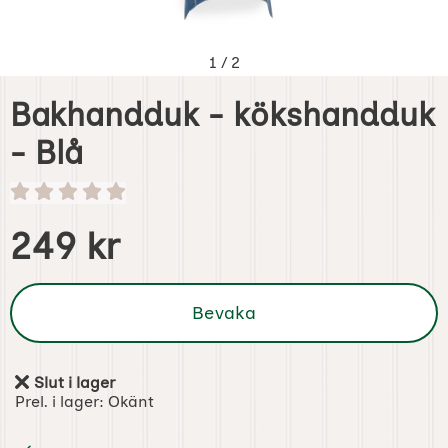
1
/
2
Bakhandduk - kökshandduk
- Blå
Handla denna produkt Bakhandduk - kökshandduk - Blå
pris
249 kr
Bevaka
Slut i lager
Tillgänglighet:
Prel. i lager:
Okänt