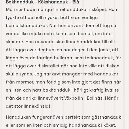
Bakhandduk - Kökshandduk - Blå
Mormor hade många linnehanddukar i skåpet. Hon
tyckte att de höll mycket bättre än vanliga
bomullshanddukar. När hon använt dem ett tag så
var de lika mjuka och sköna som bomull, om inte
skönare. Hon använde sina linnehanddukar till allt.
Att lägga över degbunken när degen i den jäste, att
lägga över de färdiga bullarna, som torkhandduk, för
att lägga över diskstället när hon inte ville att disken
skulle synas. Jag har ärvt mängder med handdukar
från mormor, men för dig som inte gjort det finns här
en liten och nätt bakhandduk i härligt kraftig kvalité
från de anrika linneväverit Växbo lin i Bollnäs. Här är
det stor linnekänsla!
Handduken fungerar även perfekt som gästhandduk
eller som en liten och smidig handhandduk i köket.