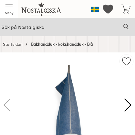
Startsidan för Nostalgiska
Sverige
Mina favorit
Meny
Sök
Ge
Sök på Nostalgiska
Startsidan
Bakhandduk - kökshandduk - Blå
Hoppa
över
Mar
Bilder