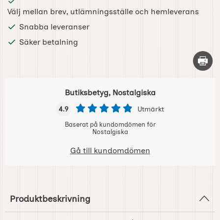
Välj mellan brev, utlämningsställe och hemleverans
Snabba leveranser
Säker betalning
Skriv 
Butiksbetyg, Nostalgiska
4.9
Utmärkt
Baserat på kundomdömen för
Nostalgiska
Gå till kundomdömen
Produktbeskrivning