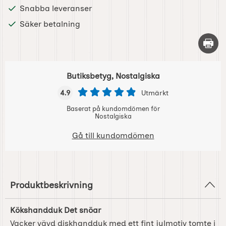
Snabba leveranser
Säker betalning
Skriv 
Butiksbetyg, Nostalgiska
4.9
Utmärkt
Baserat på kundomdömen för
Nostalgiska
Gå till kundomdömen
Produktbeskrivning
Kökshandduk Det snöar
Vacker vävd diskhandduk med ett fint julmotiv tomte i