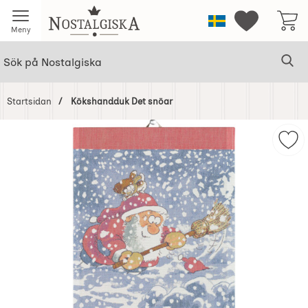
Startsidan för Nostalgiska
Sverige
Mina favorit
Meny
Sök
Ge
Sök på Nostalgiska
Startsidan
Kökshandduk Det snöar
Hoppa
över
Mar
Bilder