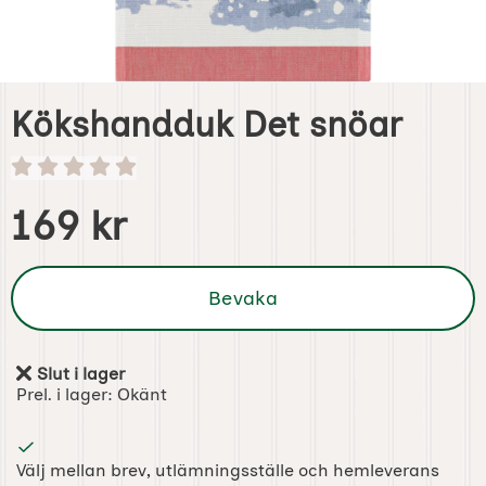
Kökshandduk Det snöar
Handla denna produkt Kökshandduk Det snöar
pris
169 kr
Bevaka
Slut i lager
Tillgänglighet:
Prel. i lager:
Okänt
Välj mellan brev, utlämningsställe och hemleverans