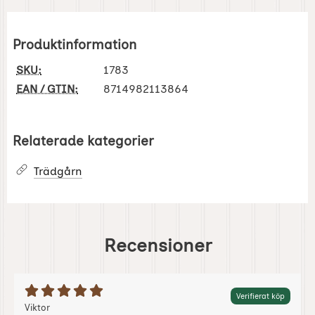
Produktinformation
SKU:
1783
EAN / GTIN:
8714982113864
Relaterade kategorier
Trädgårn
Recensioner
Betyg: 5 Stjärnor av 5
Verifierat köp
Recension av:
, 2020-08-12
, 2020-08-12
Viktor