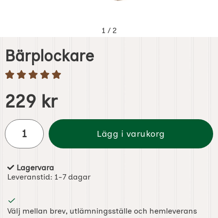
1
/
2
Bärplockare
Handla denna produkt Bärplockare
pris
229 kr
antal
Lägg i varukorg
Lagervara
Tillgänglighet:
Leveranstid:
1-7 dagar
Välj mellan brev, utlämningsställe och hemleverans