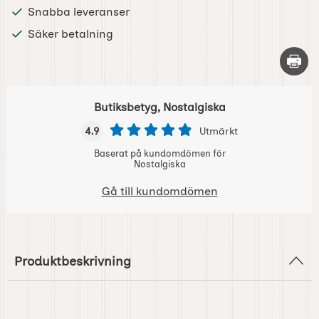
Snabba leveranser
Säker betalning
Skriv 
Butiksbetyg, Nostalgiska
4.9
Utmärkt
Baserat på kundomdömen för
Nostalgiska
Gå till kundomdömen
Produktbeskrivning