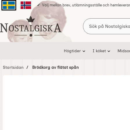
Välj mellan brev, utlämningsställe och hemlevera
Svenska sidan
Norska sidan
Sök
Startsidan för Nostalgiska
Högtider
I köket
Mids
Startsidan
Brödkorg av flätat spån
Hoppa
över
Bilder