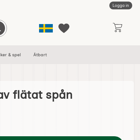
Logga in
Sverige
Genomför sökning
Mina favoriter
ker & spel
Ätbart
v flätat spån
som favorit
rödkorg av flätat spån