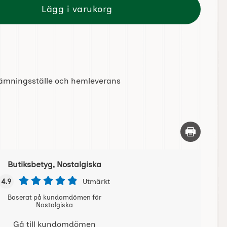
Lägg i varukorg
tlämningsställe och hemleverans
Skriv ut d
Butiksbetyg, Nostalgiska
4.9
Utmärkt
Baserat på kundomdömen för
Nostalgiska
Gå till kundomdömen