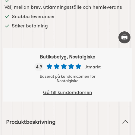
Välj mellan brev, utlämningsställe och hemleverans
Snabba leveranser
Säker betalning
Skriv 
Butiksbetyg, Nostalgiska
4.9
Utmärkt
Baserat på kundomdömen för
Nostalgiska
Gå till kundomdömen
Produktbeskrivning