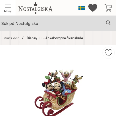
Startsidan för Nostalgiska
Sverige
Mina favorit
Meny
Sök
Ge
Sök på Nostalgiska
Startsidan
Disney Jul - Ankeborgare åker släde
Hoppa
över
Mar
Bilder