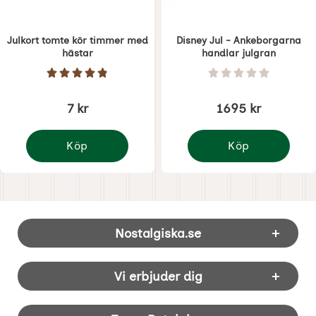
Julkort tomte kör timmer med
Disney Jul - Ankeborgarna
hästar
handlar julgran
Art. nr 7336
Art. nr 7410
Betyg: 4.9 Stjärnor av 5
Betyg: 0 Stjärnor 
7 kr
1695 kr
Köp
Köp
Julkort tomte kör timmer med hästar
Disney Jul - Ankeborg
Sidfot Blandad info och länkar
Nostalgiska.se
Vi erbjuder dig