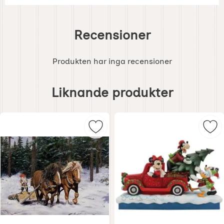
Recensioner
Produkten har inga recensioner
Hoppa
över
Liknande produkter
liknande
produkter
Markera julkort tomte kör timmer
Mar