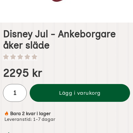
Disney Jul - Ankeborgare
åker släde
Handla denna produkt Disney Jul - Ankeborgare åker släd
pris
2295 kr
antal
Lägg i varukorg
Bara 2 kvar i lager
Tillgänglighet:
Leveranstid:
1-7 dagar