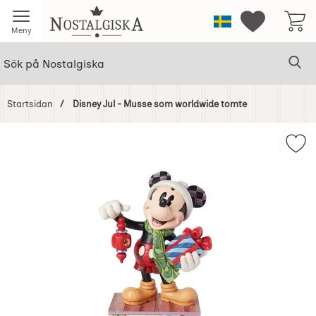
Startsidan för Nostalgiska
Sverige
Mina favorit
Meny
Sök
Ge
Sök på Nostalgiska
Startsidan
Disney Jul - Musse som worldwide tomte
Hoppa
över
Mar
Bilder