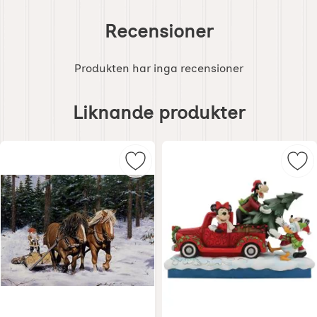
Recensioner
Produkten har inga recensioner
Hoppa
över
Liknande produkter
liknande
produkter
Markera julkort tomte kör timmer
Mar