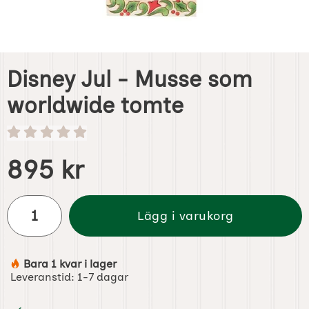
Disney Jul - Musse som
worldwide tomte
Handla denna produkt Disney Jul - Musse som worldwide
pris
895 kr
antal
Lägg i varukorg
Bara 1 kvar i lager
Tillgänglighet:
Leveranstid:
1-7 dagar