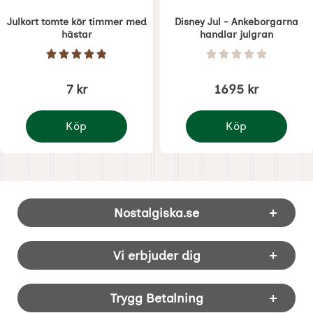
Julkort tomte kör timmer med
Disney Jul - Ankeborgarna
hästar
handlar julgran
Art. nr 7336
Art. nr 7410
Betyg: 4.9 Stjärnor av 5
Betyg: 0 Stjärnor 
7 kr
1695 kr
Köp
Köp
Julkort tomte kör timmer med hästar
Disney Jul - Ankeborg
Sidfot Blandad info och länkar
Nostalgiska.se
Vi erbjuder dig
Trygg Betalning