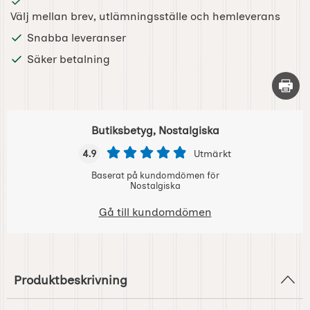
Välj mellan brev, utlämningsställe och hemleverans
Snabba leveranser
Säker betalning
Skriv 
Butiksbetyg, Nostalgiska
4.9
Utmärkt
Baserat på kundomdömen för
Nostalgiska
Gå till kundomdömen
Produktbeskrivning