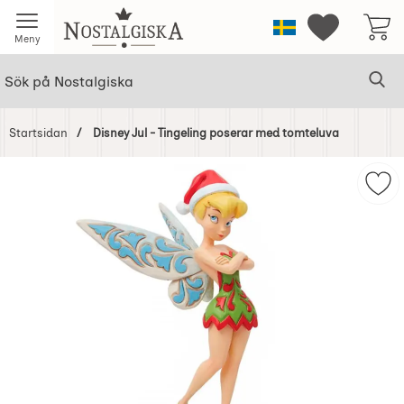
Startsidan för Nostalgiska
Sverige
Mina favorit
Meny
Sök
Ge
Sök på Nostalgiska
Startsidan
Disney Jul - Tingeling poserar med tomteluva
Hoppa
över
Mar
Bilder