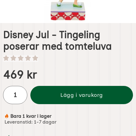
Disney Jul - Tingeling
poserar med tomteluva
Handla denna produkt Disney Jul - Tingeling poserar med
pris
469 kr
antal
Lägg i varukorg
Bara 1 kvar i lager
Tillgänglighet:
Leveranstid:
1-7 dagar