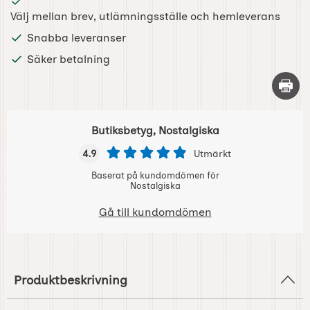
Välj mellan brev, utlämningsställe och hemleverans
Snabba leveranser
Säker betalning
Skriv 
Butiksbetyg, Nostalgiska
4.9
Utmärkt
Baserat på kundomdömen för
Nostalgiska
Gå till kundomdömen
Produktbeskrivning