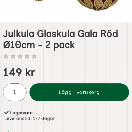
Julkula Glaskula Gala Röd
Ø10cm - 2 pack
Handla denna produkt Julkula Glaskula Gala Röd Ø10cm 
pris
149 kr
antal
Lägg i varukorg
Lagervara
Tillgänglighet:
Leveranstid:
1-7 dagar