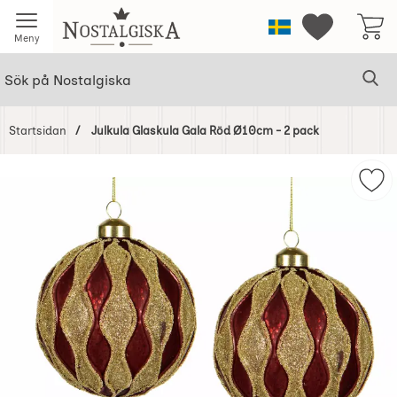
Startsidan för Nostalgiska
Sverige
Mina favorit
Meny
Sök
Ge
Sök på Nostalgiska
Startsidan
Julkula Glaskula Gala Röd Ø10cm - 2 pack
Hoppa
över
Mar
Bilder