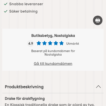
Snabba leveranser
Säker betalning
Skriv 
Butiksbetyg, Nostalgiska
4.9
Utmärkt
Baserat på kundomdömen för
Nostalgiska
Gå till kundomdömen
Produktbeskrivning
Drake för drakflygning
En Klassisk traditionella drake som är gjord av tyg.