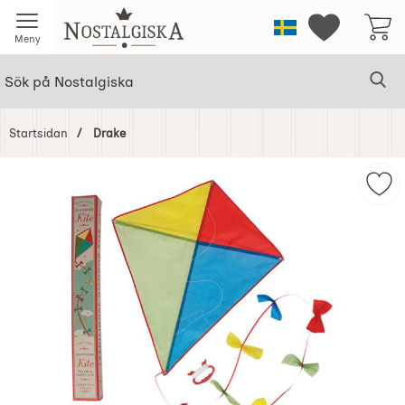
Startsidan för Nostalgiska
Sverige
Mina favorit
Meny
Sök
Ge
Sök på Nostalgiska
Startsidan
Drake
Hoppa
över
Mar
Bilder