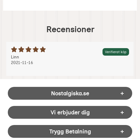
Recensioner
Betyg: 5 Stjärnor av 5
Verifierat köp
Recension av:
, 2021-11-16
, 2021-11-16
Linn
2021-11-16
Sidfot Blandad info och länkar
Nostalgiska.se
Vi erbjuder dig
Trygg Betalning