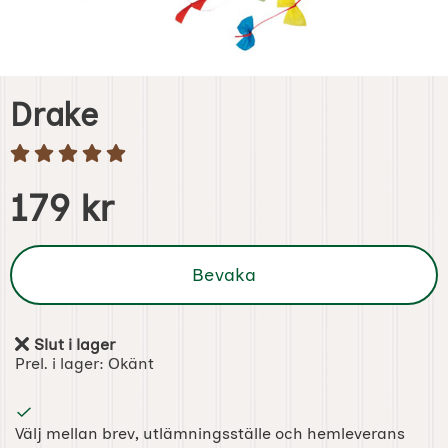
Drake
Handla denna produkt Drake
pris
179 kr
Bevaka
Slut i lager
Tillgänglighet:
Prel. i lager:
Okänt
Välj mellan brev, utlämningsställe och hemleverans