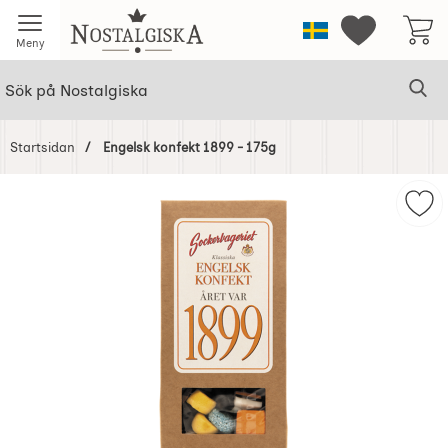
Startsidan för Nostalgiska
Sverige
Mina favorit
Meny
Sök
Ge
Sök på Nostalgiska
Startsidan
Engelsk konfekt 1899 - 175g
Hoppa
över
Mar
Bilder