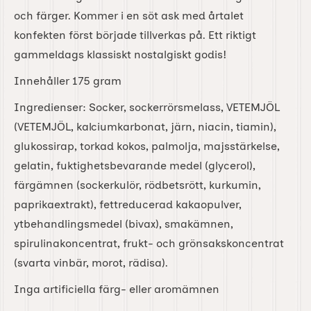
och färger. Kommer i en söt ask med årtalet
konfekten först började tillverkas på. Ett riktigt
gammeldags klassiskt nostalgiskt godis!
Innehåller 175 gram
Ingredienser: Socker, sockerrörsmelass, VETEMJÖL
(VETEMJÖL, kalciumkarbonat, järn, niacin, tiamin),
glukossirap, torkad kokos, palmolja, majsstärkelse,
gelatin, fuktighetsbevarande medel (glycerol),
färgämnen (sockerkulör, rödbetsrött, kurkumin,
paprikaextrakt), fettreducerad kakaopulver,
ytbehandlingsmedel (bivax), smakämnen,
spirulinakoncentrat, frukt- och grönsakskoncentrat
(svarta vinbär, morot, rädisa).
Inga artificiella färg- eller aromämnen