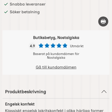
Snabba leveranser
Säker betalning
Skriv 
Butiksbetyg, Nostalgiska
4.9
Utmärkt
Baserat på kundomdömen för
Nostalgiska
Gå till kundomdömen
Produktbeskrivning
Engelsk konfekt
Klassiskt engelsk lakritskonfekt i olika härliga former