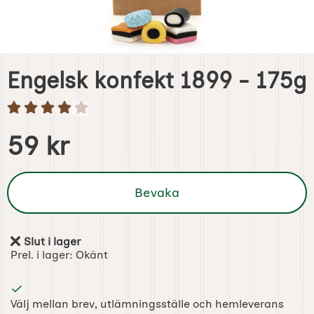
Engelsk konfekt 1899 - 175g
Handla denna produkt Engelsk konfekt 1899 - 175g
pris
59 kr
Bevaka
Slut i lager
Tillgänglighet:
Prel. i lager:
Okänt
Välj mellan brev, utlämningsställe och hemleverans