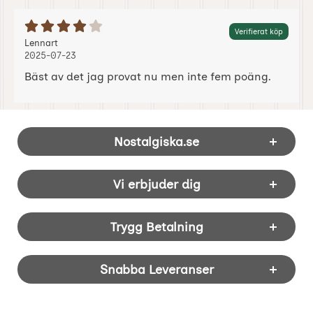
Betyg: 4 Stjärnor av 5
Verifierat köp
Recension av:
, 2025-07-23
, 2025-07-23
Lennart
2025-07-23
Bäst av det jag provat nu men inte fem poäng.
Sidfot Blandad info och länkar
Nostalgiska.se
Vi erbjuder dig
Trygg Betalning
Snabba Leveranser