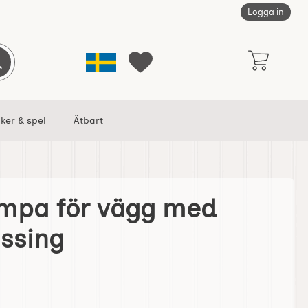
Logga in
Sverige
Genomför sökning
Mina favoriter
ker & spel
Ätbart
mpa för vägg med
ed spegel mässing som favorit
ssing
Fotogenlampa för vägg med spegel mässing