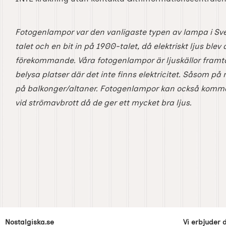
Fotogenlampor var den vanligaste typen av lampa i Sve
talet och en bit in på 1900-talet, då elektriskt ljus blev
förekommande. Våra fotogenlampor är ljuskällor framta
belysa platser där det inte finns elektricitet. Såsom på 
på balkonger/altaner. Fotogenlampor kan också komma
vid strömavbrott då de ger ett mycket bra ljus.
Sidfot Blandad info och länkar
Nostalgiska.se
Vi erbjuder 