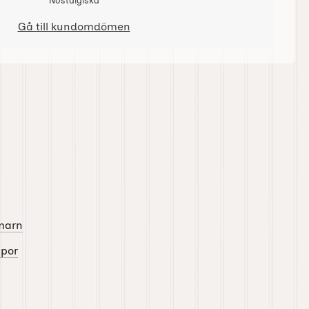
Nostalgiska
Gå till kundomdömen
marn
por