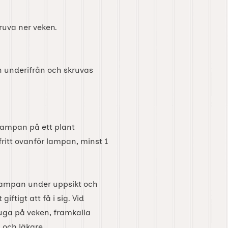
ruva ner veken.
n underifrån och skruvas
lampan på ett plant
ritt ovanför lampan, minst 1
 lampan under uppsikt och
ftigt att få i sig. Vid
uga på veken, framkalla
 och läkare.