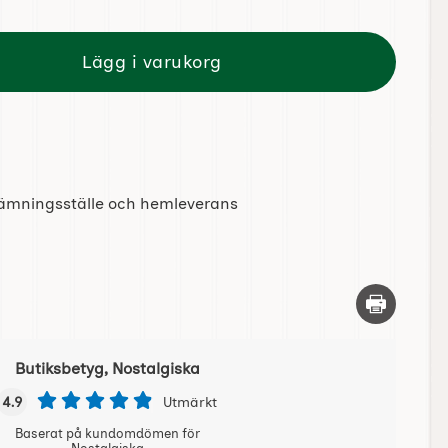
Lägg i varukorg
tlämningsställe och hemleverans
Skriv ut d
Butiksbetyg, Nostalgiska
4.9
Utmärkt
Baserat på kundomdömen för