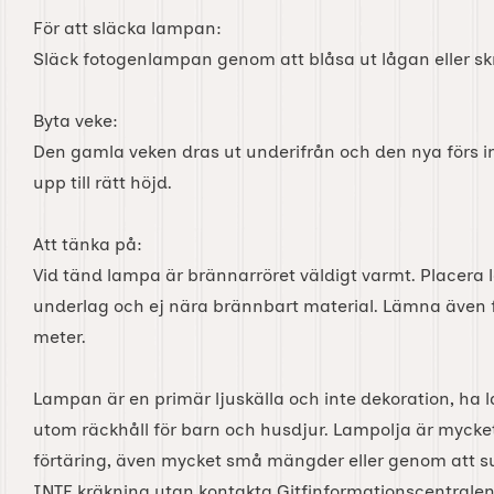
För att släcka lampan:
Släck fotogenlampan genom att blåsa ut lågan eller sk
Byta veke:
Den gamla veken dras ut underifrån och den nya förs i
upp till rätt höjd.
Att tänka på:
Vid tänd lampa är brännarröret väldigt varmt. Placera 
underlag och ej nära brännbart material. Lämna även f
meter.
Lampan är en primär ljuskälla och inte dekoration, ha
utom räckhåll för barn och husdjur. Lampolja är mycket gi
förtäring, även mycket små mängder eller genom att s
INTE kräkning utan kontakta Gitfinformationscentralen