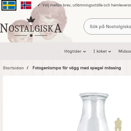
Välj mellan brev, utlämningsställe och hemlevera
Svenska sidan
Norska sidan
Sök
Startsidan för Nostalgiska
Högtider
I köket
Mids
Startsidan
Fotogenlampa för vägg med spegel mässing
Hoppa
över
Bilder