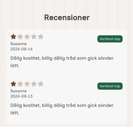
Recensioner
Betyg: 1 Stjärnor av 5
Verifierat köp
Recension av:
, 2024-08-14
, 2024-08-14
Susanne
2024-08-14
Dålig kvalitet, billig dålig tråd som gick sönder
lätt.
Betyg: 1 Stjärnor av 5
Verifierat köp
Recension av:
, 2024-08-13
, 2024-08-13
Susanne
2024-08-13
Dålig kvalitet, billig dålig tråd som gick sönder
lätt.