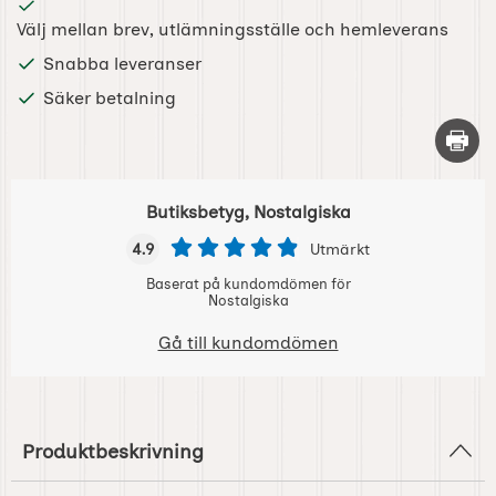
Välj mellan brev, utlämningsställe och hemleverans
Snabba leveranser
Säker betalning
Skriv 
Butiksbetyg, Nostalgiska
4.9
Utmärkt
Baserat på kundomdömen för
Nostalgiska
Gå till kundomdömen
Produktbeskrivning