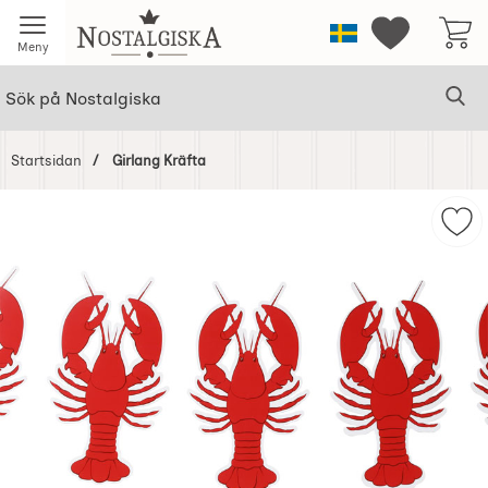
Startsidan för Nostalgiska
Sverige
Mina favorit
Meny
Sök
Ge
Sök på Nostalgiska
Startsidan
Girlang Kräfta
Hoppa
över
Mar
Bilder