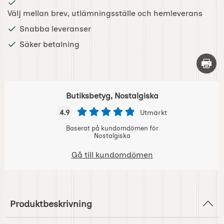
Välj mellan brev, utlämningsställe och hemleverans
Snabba leveranser
Säker betalning
Skriv 
Butiksbetyg, Nostalgiska
4.9
Utmärkt
Baserat på kundomdömen för
Nostalgiska
Gå till kundomdömen
Produktbeskrivning