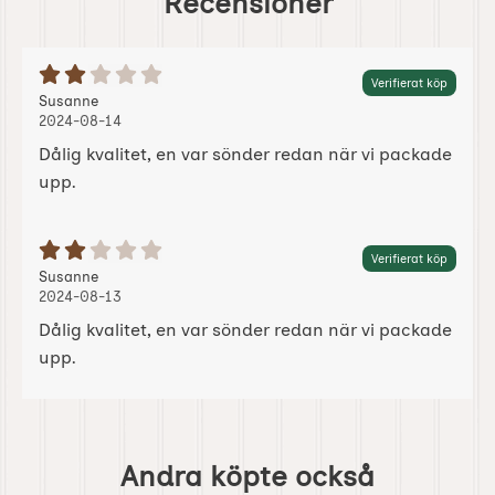
Recensioner
Betyg: 2 Stjärnor av 5
Verifierat köp
Recension av:
, 2024-08-14
, 2024-08-14
Susanne
2024-08-14
Dålig kvalitet, en var sönder redan när vi packade
upp.
Betyg: 2 Stjärnor av 5
Verifierat köp
Recension av:
, 2024-08-13
, 2024-08-13
Susanne
2024-08-13
Dålig kvalitet, en var sönder redan när vi packade
upp.
Hoppa
över
Andra köpte också
andra