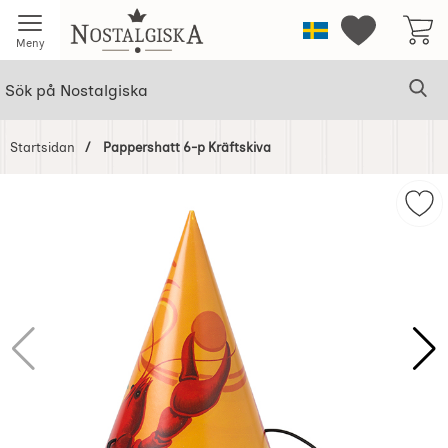
Startsidan för Nostalgiska
Sverige
Mina favorit
Meny
Sök
Ge
Sök på Nostalgiska
Startsidan
Pappershatt 6-p Kräftskiva
Hoppa
över
Mar
Bilder