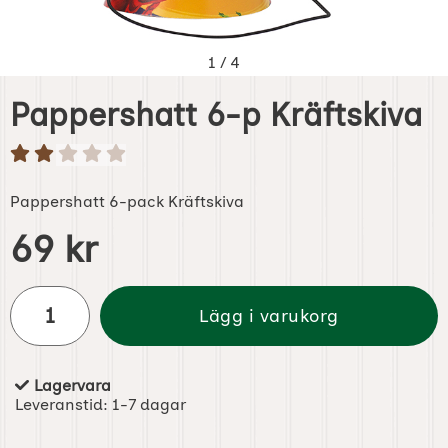
1
/
4
Pappershatt 6-p Kräftskiva
Pappershatt 6-pack Kräftskiva
Handla denna produkt Pappershatt 6-p Kräftskiva
pris
69 kr
antal
Lägg i varukorg
Lagervara
Tillgänglighet:
Leveranstid:
1-7 dagar