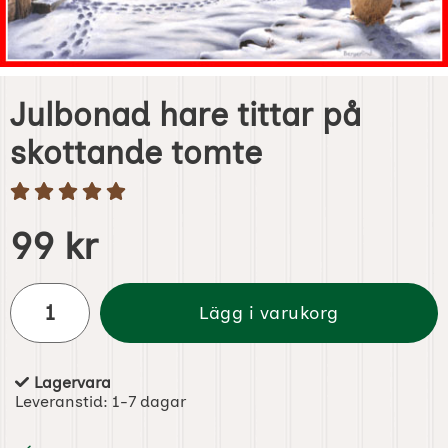
Julbonad hare tittar på
skottande tomte
Handla denna produkt Julbonad hare tittar på skottande
pris
99 kr
antal
Lägg i varukorg
Lagervara
Tillgänglighet:
Leveranstid:
1-7 dagar