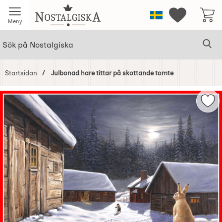
Startsidan för Nostalgiska
Sverige
Mina favorit
Meny
Sök
Ge
Sök på Nostalgiska
Startsidan
Julbonad hare tittar på skottande tomte
Hoppa
över
Mar
Bilder