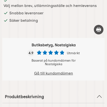
Välj mellan brev, utlämningsställe och hemleverans
Snabba leveranser
Säker betalning
Skriv 
Butiksbetyg, Nostalgiska
4.9
Utmärkt
Baserat på kundomdömen för
Nostalgiska
Gå till kundomdömen
Produktbeskrivning