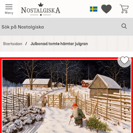
Startsidan för Nostalgiska
Sverige
Mina favorit
Meny
Sök
Ge
Sök på Nostalgiska
Startsidan
Julbonad tomte hämtar julgran
Hoppa
över
Mar
Bilder