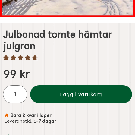
Julbonad tomte hämtar
julgran
Handla denna produkt Julbonad tomte hämtar julgran
pris
99 kr
antal
Lägg i varukorg
Bara 2 kvar i lager
Tillgänglighet:
Leveranstid:
1-7 dagar