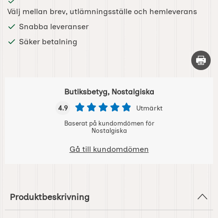
Välj mellan brev, utlämningsställe och hemleverans
Snabba leveranser
Säker betalning
Skriv 
Butiksbetyg, Nostalgiska
4.9
Utmärkt
Baserat på kundomdömen för
Nostalgiska
Gå till kundomdömen
Produktbeskrivning