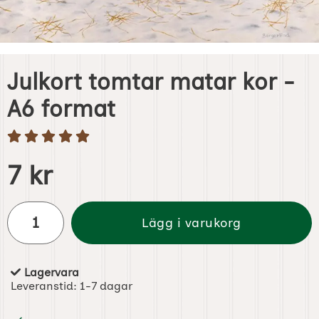
Julkort tomtar matar kor -
A6 format
Handla denna produkt Julkort tomtar matar kor - A6 form
pris
7 kr
antal
Lägg i varukorg
Lagervara
Tillgänglighet:
Leveranstid:
1-7 dagar