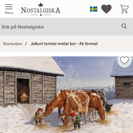
Startsidan för Nostalgiska
Sverige
Mina favorit
Meny
Sök
Ge
Sök på Nostalgiska
Startsidan
Julkort tomtar matar kor - A6 format
Hoppa
över
Mar
Bilder