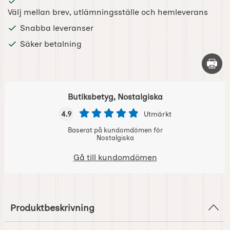
Välj mellan brev, utlämningsställe och hemleverans
Snabba leveranser
Säker betalning
Skriv 
Butiksbetyg, Nostalgiska
4.9
Utmärkt
Baserat på kundomdömen för
Nostalgiska
Gå till kundomdömen
Produktbeskrivning