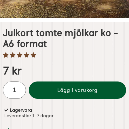
Julkort tomte mjölkar ko -
A6 format
Handla denna produkt Julkort tomte mjölkar ko - A6 form
pris
7 kr
antal
Lägg i varukorg
Lagervara
Tillgänglighet:
Leveranstid:
1-7 dagar