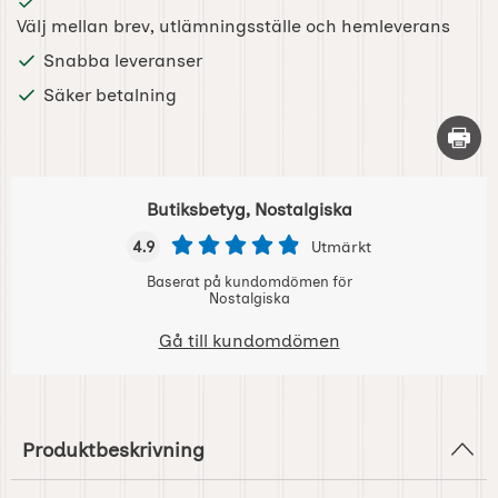
Välj mellan brev, utlämningsställe och hemleverans
Snabba leveranser
Säker betalning
Skriv 
Butiksbetyg, Nostalgiska
4.9
Utmärkt
Baserat på kundomdömen för
Nostalgiska
Gå till kundomdömen
Produktbeskrivning