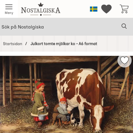
Startsidan för Nostalgiska
Sverige
Mina favorit
Meny
Sök
Ge
Sök på Nostalgiska
Startsidan
Julkort tomte mjölkar ko - A6 format
Hoppa
över
Mark
Bilder