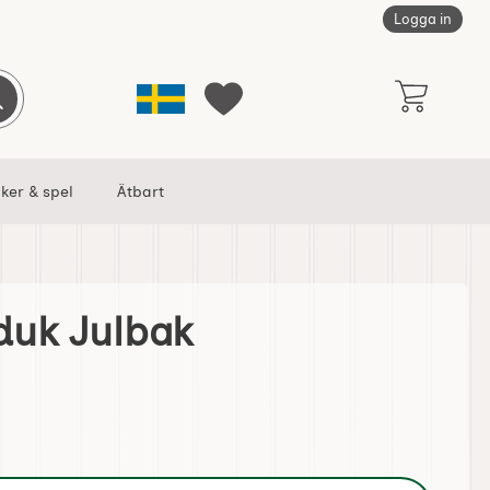
Logga in
Sverige
Genomför sökning
Mina favoriter
ker & spel
Ätbart
uk Julbak
favorit
Kökshandduk Julbak