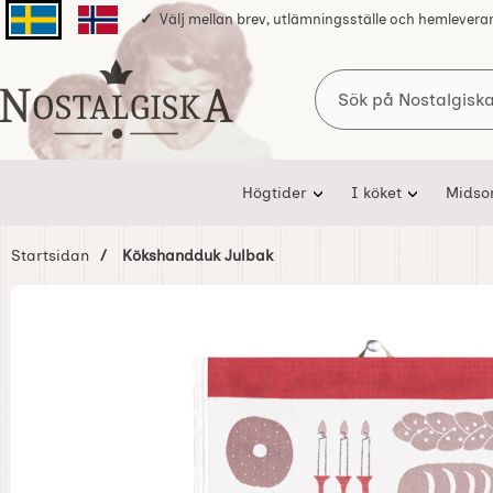
Välj mellan brev, utlämningsställe och hemlevera
Svenska sidan
Norska sidan
Sök
Startsidan för Nostalgiska
Högtider
I köket
Mids
Startsidan
Kökshandduk Julbak
Hoppa
över
Bilder