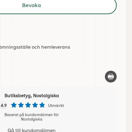
Bevaka
tlämningsställe och hemleverans
Skriv ut d
Butiksbetyg, Nostalgiska
4.9
Utmärkt
Baserat på kundomdömen för
Nostalgiska
Gå till kundomdömen