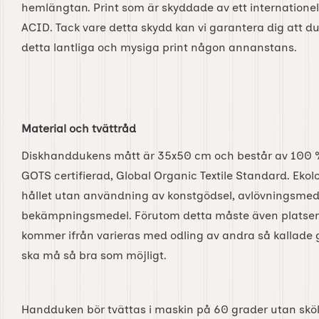
hemlängtan. Print som är skyddade av ett internatione
ACID. Tack vare detta skydd kan vi garantera dig att d
detta lantliga och mysiga print någon annanstans.
Material och tvättråd
Diskhanddukens mått är 35x50 cm och består av 100 %
GOTS certifierad, Global Organic Textile Standard. Ekol
hållet utan användning av konstgödsel, avlövningsmed
bekämpningsmedel. Förutom detta måste även platsen
kommer ifrån varieras med odling av andra så kallade g
ska må så bra som möjligt.
Handduken bör tvättas i maskin på 60 grader utan skö