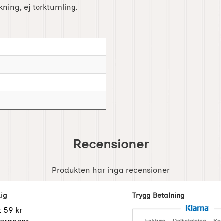
kning, ej torktumling.
Recensioner
Produkten har inga recensioner
dig
Trygg Betalning
t 59 kr
eranser