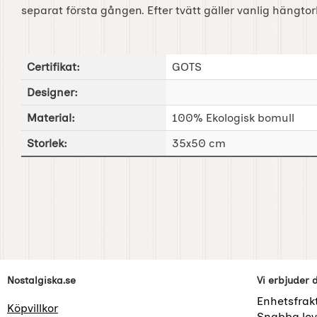
separat första gången. Efter tvätt gäller vanlig hängtor
Certifikat:
GOTS
Designer:
Material:
100% Ekologisk bomull
Storlek:
35x50 cm
Sidfot Blandad info och länkar
Nostalgiska.se
Vi erbjuder 
Enhetsfrak
Köpvillkor
Snabba lev