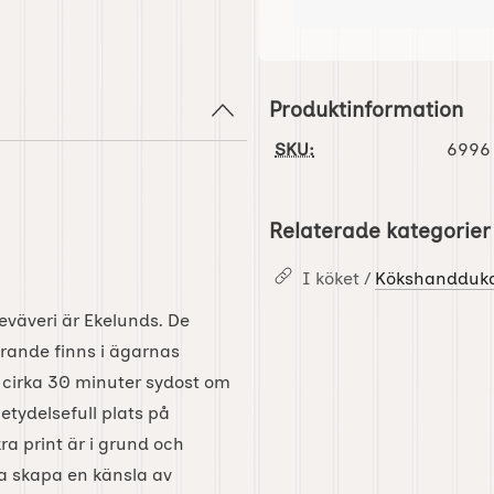
Produktinformation
SKU:
6996
Relaterade kategorier
I köket /
Kökshandduka
eväveri är Ekelunds. De
farande finns i ägarnas
, cirka 30 minuter sydost om
tydelsefull plats på
a print är i grund och
a skapa en känsla av