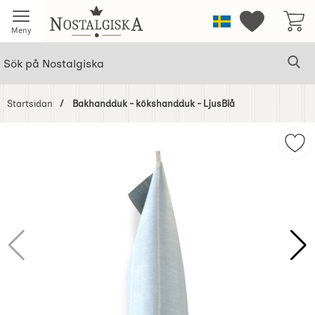
Startsidan för Nostalgiska
Sverige
Mina favorit
Meny
Sök
Ge
Sök på Nostalgiska
Startsidan
Bakhandduk - kökshandduk - LjusBlå
Hoppa
över
Mar
Bilder