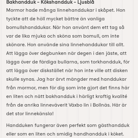
Bakhandduk - Kökshandduk - Ljusblå
Mormor hade många linnehanddukar i skåpet. Hon
tyckte att de höll mycket bättre än vanliga
bomullshanddukar. När hon använt dem ett tag så
var de lika mjuka och sköna som bomull, om inte
skönare. Hon använde sina linnehanddukar till allt.
Att lägga över degbunken när degen i den jäste, att
lägga över de färdiga bullarna, som torkhandduk, för
att lägga över diskstället när hon inte ville att disken
skulle synas. Jag har ärvt mängder med handdukar
från mormor, men för dig som inte gjort det finns här
en liten och nätt bakhandduk i härligt kraftig kvalité
från de anrika linneväverit Växbo lin i Bollnäs. Här är
det stor linnekänsla!
Handduken fungerar även perfekt som gästhandduk
eller som en liten och smidig handhandduk i köket.