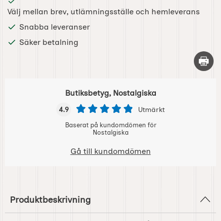
Välj mellan brev, utlämningsställe och hemleverans
Snabba leveranser
Säker betalning
Skriv 
Butiksbetyg, Nostalgiska
4.9
Utmärkt
Baserat på kundomdömen för
Nostalgiska
Gå till kundomdömen
Produktbeskrivning