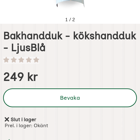
1
/
2
Bakhandduk - kökshandduk
- LjusBlå
Handla denna produkt Bakhandduk - kökshandduk - Ljus
pris
249 kr
Bevaka
Slut i lager
Tillgänglighet:
Prel. i lager:
Okänt